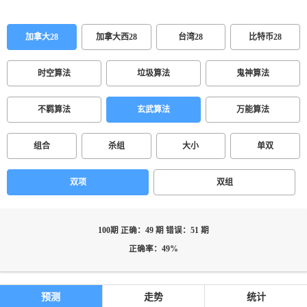
加拿大28
加拿大西28
台湾28
比特币28
时空算法
垃圾算法
鬼神算法
不羁算法
玄武算法
万能算法
组合
杀组
大小
单双
双项
双组
100期 正确：49 期 错误：51 期
正确率：49%
预测
走势
统计