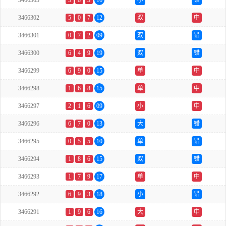
3466303
5
8
3
16
小
错
3466302
5
0
7
12
双
中
3466301
0
7
2
09
双
错
3466300
6
4
9
19
双
错
3466299
6
9
0
15
单
中
3466298
1
6
8
15
单
中
3466297
2
1
6
09
小
中
3466296
6
7
0
13
大
错
3466295
0
5
5
10
单
错
3466294
1
8
6
15
双
错
3466293
1
7
9
17
单
中
3466292
6
9
3
18
小
错
3466291
1
9
6
16
大
中