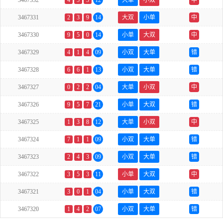
3467332
4
5
3
12
大单
小双
中
3467331
2
3
9
14
大双
小单
中
3467330
9
5
0
14
小单
大双
中
3467329
4
1
4
09
小双
大单
错
3467328
6
6
1
13
小双
大单
错
3467327
0
2
2
04
大单
小双
中
3467326
9
5
7
21
小单
大双
错
3467325
1
3
8
12
大单
小双
中
3467324
7
1
1
09
小双
大单
错
3467323
2
4
3
09
小双
大单
错
3467322
3
5
3
11
小单
大双
中
3467321
3
0
1
04
小单
大双
错
3467320
1
4
2
07
小双
大单
错