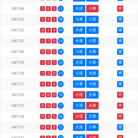
3467344
2
6
3
11
大双
小单
中
3467343
2
4
3
09
大单
小双
错
3467342
4
1
4
09
大单
小双
错
3467341
1
5
8
14
大单
小双
错
3467340
9
0
9
18
小双
大单
错
3467339
1
6
3
10
大双
小单
错
3467338
3
2
8
13
小双
大单
错
3467337
6
2
4
12
小单
大双
错
3467336
4
6
0
10
小双
大单
中
3467335
8
0
9
17
小双
大单
中
3467334
0
4
0
04
小双
大单
中
3467333
0
6
9
15
大双
小单
错