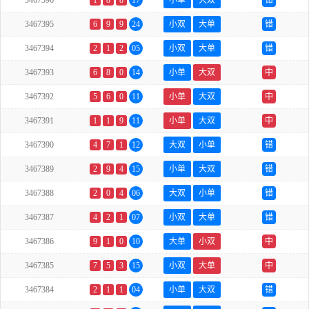
3467396
1
8
8
17
小单
大双
错
3467395
6
9
9
24
小双
大单
错
3467394
2
1
2
05
小双
大单
错
3467393
6
8
0
14
小单
大双
中
3467392
5
6
0
11
小单
大双
中
3467391
1
1
9
11
小单
大双
中
3467390
4
7
1
12
大双
小单
错
3467389
2
9
4
15
小单
大双
错
3467388
2
0
4
06
大双
小单
错
3467387
4
2
1
07
小双
大单
错
3467386
9
1
0
10
大单
小双
中
3467385
7
5
3
15
小双
大单
中
3467384
2
1
1
04
小单
大双
错