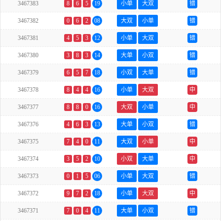
3467383
8
6
5
19
小单
大双
错
3467382
0
6
2
08
大双
小单
错
3467381
4
5
3
12
小单
大双
错
3467380
3
8
3
14
大单
小双
错
3467379
6
5
7
18
小双
大单
错
3467378
8
4
4
16
小单
大双
中
3467377
8
8
0
16
大双
小单
中
3467376
4
6
3
13
大单
小双
错
3467375
7
4
0
11
大双
小单
中
3467374
3
5
2
10
小双
大单
中
3467373
0
1
5
06
小单
大双
错
3467372
9
7
2
18
小单
大双
中
3467371
7
0
4
11
大单
小双
错