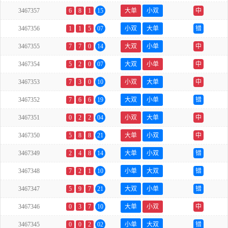
3467357
6
8
1
15
大单
小双
中
3467356
1
1
5
07
小双
大单
错
3467355
7
7
0
14
大双
小单
中
3467354
5
2
0
07
大双
小单
中
3467353
7
3
0
10
小双
大单
中
3467352
7
6
6
19
大双
小单
错
3467351
0
2
2
04
小双
大单
中
3467350
5
8
8
21
大单
小双
中
3467349
2
4
8
14
大单
小双
错
3467348
7
2
1
10
小单
大双
错
3467347
5
9
7
21
大双
小单
错
3467346
0
3
7
10
大单
小双
中
3467345
0
0
2
02
小单
大双
错