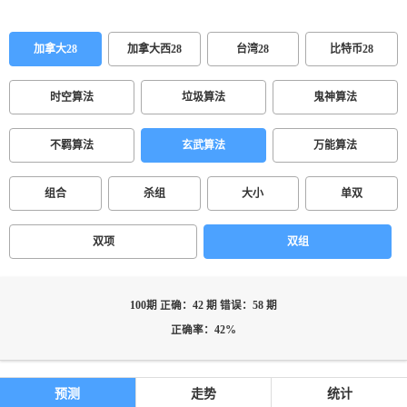
加拿大28
加拿大西28
台湾28
比特币28
时空算法
垃圾算法
鬼神算法
不羁算法
玄武算法
万能算法
组合
杀组
大小
单双
双项
双组
100期 正确：42 期 错误：58 期
正确率：42%
预测
走势
统计