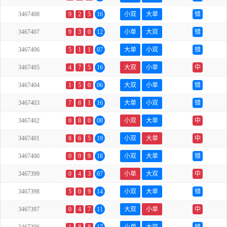
3467408
9
2
5
16
小双
大单
错
3467407
9
3
0
12
小单
大双
错
3467406
5
1
1
07
大单
小双
错
3467405
4
7
5
16
大双
小单
中
3467404
1
5
0
06
大双
小单
错
3467403
7
8
1
16
大单
小双
错
3467402
0
8
0
08
小双
大单
中
3467401
8
6
5
19
小双
大单
中
3467400
0
9
9
18
小双
大单
错
3467399
0
4
3
07
小单
大双
中
3467398
5
0
9
14
小双
大单
错
3467397
0
4
7
11
大双
小单
中