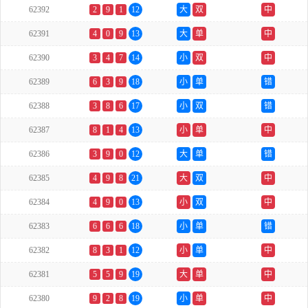
62392
2
9
1
12
大
双
中
62391
4
0
9
13
大
单
中
62390
3
4
7
14
小
双
中
62389
6
3
9
18
小
单
错
62388
3
8
6
17
小
双
错
62387
8
1
4
13
小
单
中
62386
3
9
0
12
大
单
错
62385
4
9
8
21
大
双
中
62384
4
9
0
13
小
双
中
62383
6
6
6
18
小
单
错
62382
8
3
1
12
小
单
中
62381
5
5
9
19
大
单
中
62380
9
2
8
19
小
单
中