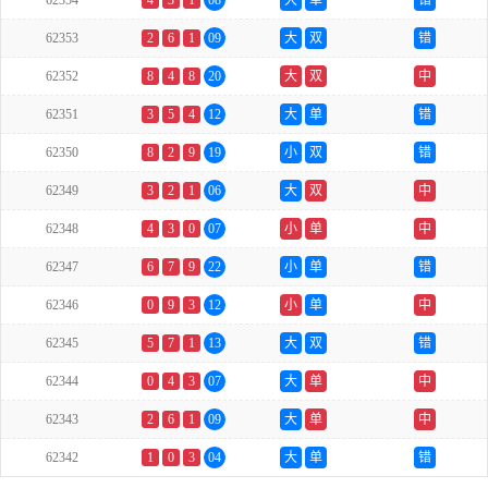
62354
4
3
1
08
大
单
错
62353
2
6
1
09
大
双
错
62352
8
4
8
20
大
双
中
62351
3
5
4
12
大
单
错
62350
8
2
9
19
小
双
错
62349
3
2
1
06
大
双
中
62348
4
3
0
07
小
单
中
62347
6
7
9
22
小
单
错
62346
0
9
3
12
小
单
中
62345
5
7
1
13
大
双
错
62344
0
4
3
07
大
单
中
62343
2
6
1
09
大
单
中
62342
1
0
3
04
大
单
错