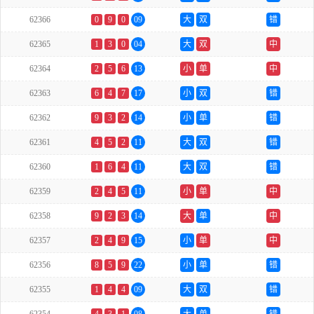
62366
0
9
0
09
大
双
错
62365
1
3
0
04
大
双
中
62364
2
5
6
13
小
单
中
62363
6
4
7
17
小
双
错
62362
9
3
2
14
小
单
错
62361
4
5
2
11
大
双
错
62360
1
6
4
11
大
双
错
62359
2
4
5
11
小
单
中
62358
9
2
3
14
大
单
中
62357
2
4
9
15
小
单
中
62356
8
5
9
22
小
单
错
62355
1
4
4
09
大
双
错