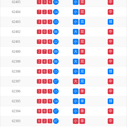
62405
5
3
6
14
小
双
中
62404
7
2
5
14
小
双
中
62403
3
9
3
15
小
双
错
62402
1
0
5
06
大
双
中
62401
7
9
6
22
小
双
中
62400
2
7
0
09
大
单
中
62399
2
4
0
06
大
双
中
62398
4
6
5
15
小
双
错
62397
3
5
9
17
大
双
中
62396
5
5
5
15
小
单
中
62395
2
3
9
14
小
单
错
62394
9
8
0
17
小
单
中
62393
0
2
5
07
小
单
中