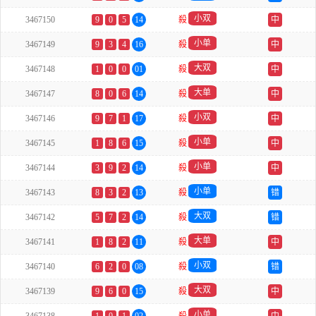
小双
3467150
9
0
5
14
殺
中
小单
3467149
9
3
4
16
殺
中
大双
3467148
1
0
0
01
殺
中
大单
3467147
8
0
6
14
殺
中
小双
3467146
9
7
1
17
殺
中
小单
3467145
1
8
6
15
殺
中
小单
3467144
3
9
2
14
殺
中
小单
3467143
8
3
2
13
殺
错
大双
3467142
5
7
2
14
殺
错
大单
3467141
1
8
2
11
殺
中
小双
3467140
6
2
0
08
殺
错
大双
3467139
9
6
0
15
殺
中
小单