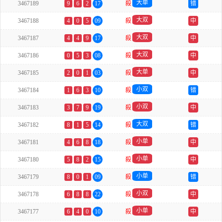
大单
3467189
9
6
2
17
殺
错
大双
3467188
4
0
5
09
殺
中
大双
3467187
4
4
9
17
殺
中
大双
3467186
0
5
3
08
殺
中
大单
3467185
2
0
1
03
殺
中
小双
3467184
1
6
3
10
殺
错
小双
3467183
3
7
9
19
殺
中
大双
3467182
8
1
5
14
殺
错
小单
3467181
4
6
8
18
殺
中
小单
3467180
5
8
2
15
殺
中
小单
3467179
8
0
1
09
殺
错
小双
3467178
6
8
8
22
殺
中
小单
3467177
6
4
0
10
殺
中