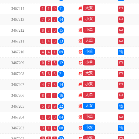
大双
3467214
1
1
9
11
殺
中
小双
3467213
7
0
7
14
殺
中
小单
3467212
8
7
0
15
殺
中
大单
3467211
1
4
8
13
殺
中
小单
3467210
4
4
1
09
殺
错
小单
3467209
0
7
5
12
殺
中
大双
3467208
5
8
8
21
殺
中
小双
3467207
4
7
3
14
殺
中
大单
3467206
8
4
4
16
殺
中
大双
3467205
5
8
9
22
殺
错
小单
3467204
1
3
0
04
殺
中
小双
3467203
3
1
4
08
殺
错
小双