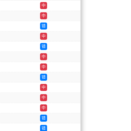
中
中
错
中
错
中
中
错
中
中
中
错
错