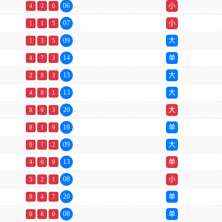
06
小
4
2
0
07
小
1
1
5
09
大
1
3
5
14
单
4
7
3
13
大
2
8
3
13
大
4
8
1
20
大
8
9
3
18
单
8
1
9
09
大
0
7
2
13
单
4
0
9
08
小
5
2
1
20
单
9
4
7
08
单
0
8
0