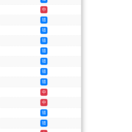
中
错
错
错
错
错
错
错
中
中
错
错