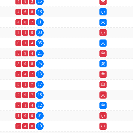
15
大
4
8
3
18
小
4
6
8
11
大
4
0
7
03
小
2
1
0
05
大
0
1
4
21
单
8
9
4
25
双
8
9
8
13
单
2
4
7
17
单
9
1
7
18
大
2
9
7
12
单
7
1
4
01
小
1
0
0
10
小
6
4
0