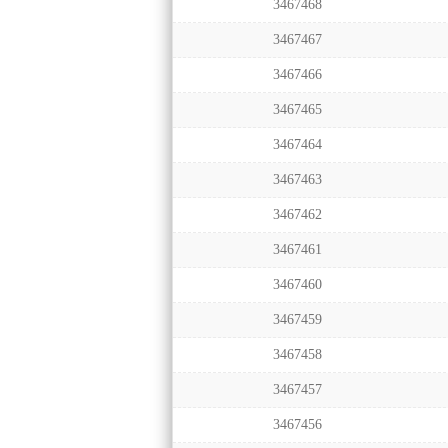
3467468
3467467
3467466
3467465
3467464
3467463
3467462
3467461
3467460
3467459
3467458
3467457
3467456