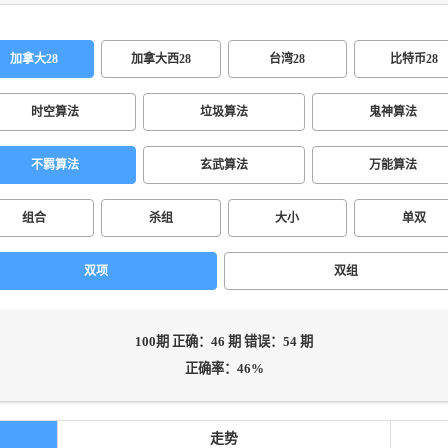
加拿大28
加拿大西28
台湾28
比特币28
时空算法
垃圾算法
鬼神算法
不羁算法
玄武算法
万能算法
组合
杀组
大小
单双
双项
双组
100期 正确：46 期 错误：54 期
正确率：46%
走势