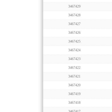
3467429
3467428
3467427
3467426
3467425
3467424
3467423
3467422
3467421
3467420
3467419
3467418
3467417