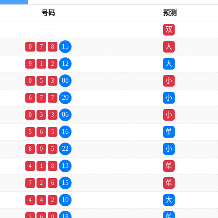
号码
预测
---
双
15
大
0
7
8
12
大
9
1
2
08
小
0
5
3
20
小
6
7
7
06
小
0
3
3
16
单
5
6
5
22
小
8
9
5
13
单
4
1
8
15
单
7
2
6
10
大
4
4
2
18
单
3
6
9