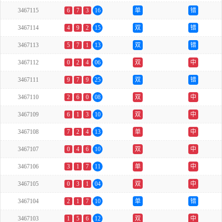
3467115
6
7
3
16
单
错
3467114
4
9
2
15
双
错
3467113
5
7
1
13
双
错
3467112
0
2
4
06
双
中
3467111
9
7
9
25
双
错
3467110
2
6
0
08
双
中
3467109
6
1
3
10
双
中
3467108
7
2
4
13
单
中
3467107
0
4
6
10
双
中
3467106
3
1
7
11
单
中
3467105
0
3
1
04
双
中
3467104
2
1
7
10
单
错
3467103
1
5
6
12
双
中