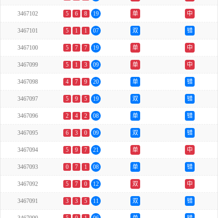
3467102
5
6
8
19
单
中
3467101
5
1
1
07
双
错
3467100
5
7
7
19
单
中
3467099
5
1
3
09
单
中
3467098
4
7
9
20
单
错
3467097
5
9
5
19
双
错
3467096
2
4
2
08
单
错
3467095
6
3
0
09
双
错
3467094
5
9
7
21
单
中
3467093
0
7
1
08
单
错
3467092
5
7
0
12
双
中
3467091
3
3
5
11
双
错