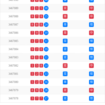
3467090
5
0
1
06
单
错
3467089
2
1
5
08
双
中
3467088
9
7
9
25
单
中
3467087
8
8
8
24
单
错
3467086
7
9
3
19
单
中
3467085
1
7
3
11
双
错
3467084
9
2
8
19
双
错
3467083
9
1
1
11
双
错
3467082
1
5
8
14
双
中
3467081
5
2
6
13
双
错
3467080
5
2
9
16
单
错
3467079
8
9
9
26
双
中
3467078
3
7
7
17
双
错