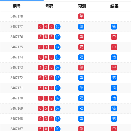
期号
号码
预测
结果
3467178
---
单
---
3467177
6
4
0
10
单
错
3467176
8
8
3
19
单
中
3467175
8
3
3
14
双
中
3467174
0
8
5
13
双
错
3467173
4
3
0
07
单
中
3467172
6
3
9
18
单
错
3467171
5
6
7
18
单
错
3467170
6
1
2
09
双
错
3467169
0
5
2
07
双
错
3467168
9
3
6
18
单
错
3467167
6
0
3
09
单
中