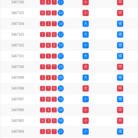
3467106
3
1
7
11
小
中
3467105
0
3
1
04
小
中
3467104
2
1
7
10
大
错
3467103
1
5
6
12
大
错
3467102
5
6
8
19
小
错
3467101
5
1
1
07
大
错
3467100
5
7
7
19
大
中
3467099
5
1
3
09
大
错
3467098
4
7
9
20
大
中
3467097
5
9
5
19
小
错
3467096
2
4
2
08
小
中
3467095
6
3
0
09
小
中
3467094
5
9
7
21
小
错