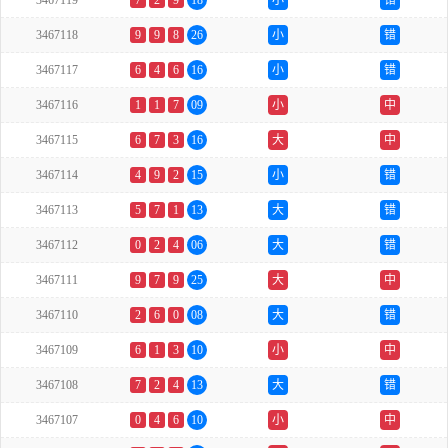
3467119
7
2
9
18
小
错
3467118
9
9
8
26
小
错
3467117
6
4
6
16
小
错
3467116
1
1
7
09
小
中
3467115
6
7
3
16
大
中
3467114
4
9
2
15
小
错
3467113
5
7
1
13
大
错
3467112
0
2
4
06
大
错
3467111
9
7
9
25
大
中
3467110
2
6
0
08
大
错
3467109
6
1
3
10
小
中
3467108
7
2
4
13
大
错
3467107
0
4
6
10
小
中