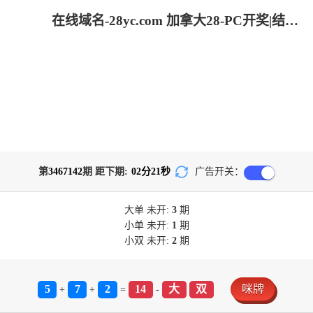
在线域名-28yc.com 加拿大28-PC开奖|结果走势|加拿大结果咪牌查询|加拿大28刮奖预测|加拿大PC历史走势|加拿大PC28大神预测
第
3467142
期 距下期:
02
分
21
秒
广告开关：
大单
未开:
3
期
小单
未开:
1
期
小双
未开:
2
期
5
7
2
14
大
双
咪牌
+
+
=
-