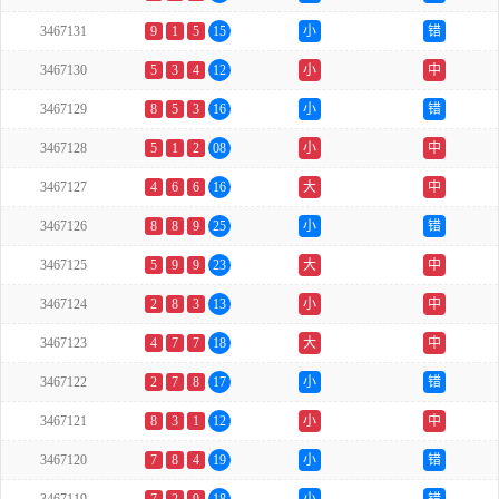
3467131
9
1
5
15
小
错
3467130
5
3
4
12
小
中
3467129
8
5
3
16
小
错
3467128
5
1
2
08
小
中
3467127
4
6
6
16
大
中
3467126
8
8
9
25
小
错
3467125
5
9
9
23
大
中
3467124
2
8
3
13
小
中
3467123
4
7
7
18
大
中
3467122
2
7
8
17
小
错
3467121
8
3
1
12
小
中
3467120
7
8
4
19
小
错