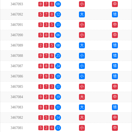
3467093
0
7
1
08
小
中
3467092
5
7
0
12
大
错
3467091
3
3
5
11
小
中
3467090
5
0
1
06
小
中
3467089
2
1
5
08
大
错
3467088
9
7
9
25
小
错
3467087
8
8
8
24
小
错
3467086
7
9
3
19
小
错
3467085
1
7
3
11
小
中
3467084
9
2
8
19
大
中
3467083
9
1
1
11
大
错
3467082
1
5
8
14
大
中
3467081
5
2
6
13
小
中