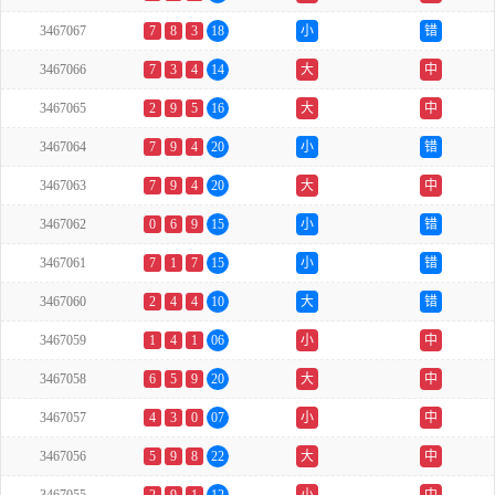
3467067
7
8
3
18
小
错
3467066
7
3
4
14
大
中
3467065
2
9
5
16
大
中
3467064
7
9
4
20
小
错
3467063
7
9
4
20
大
中
3467062
0
6
9
15
小
错
3467061
7
1
7
15
小
错
3467060
2
4
4
10
大
错
3467059
1
4
1
06
小
中
3467058
6
5
9
20
大
中
3467057
4
3
0
07
小
中
3467056
5
9
8
22
大
中