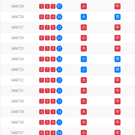
3466729
5
1
1
07
小
中
3466728
0
0
4
04
大
错
3466727
4
2
6
12
小
中
3466726
0
3
0
03
小
中
3466725
3
5
9
17
大
中
3466724
7
9
8
24
小
错
3466723
6
7
2
15
小
错
3466722
7
9
9
25
大
中
3466721
7
5
9
21
大
中
3466720
3
9
0
12
小
中
3466719
4
7
3
14
大
中
3466718
3
3
9
15
大
中
3466717
0
0
4
04
小
中