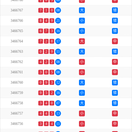
3466768
1
0
5
06
小
中
3466767
7
1
0
08
大
错
3466766
8
4
9
21
小
错
3466765
6
7
3
16
小
错
3466764
7
2
8
17
大
中
3466763
0
2
9
11
大
错
3466762
4
2
2
08
小
中
3466761
3
0
5
08
小
中
3466760
0
9
3
12
大
错
3466759
9
5
2
16
小
错
3466758
3
4
0
07
大
错
3466757
4
4
5
13
小
中
3466756
3
4
4
11
小
中