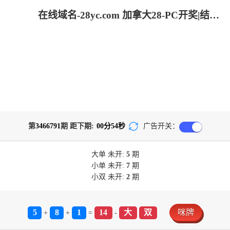
在线域名-28yc.com 加拿大28-PC开奖|结果走势|加拿大结果咪牌查询|加拿大28刮奖预测|加拿大PC历史走势|加拿大PC28大神预测
第
3466791
期 距下期:
00
分
54
秒
广告开关：
大单
未开:
5
期
小单
未开:
7
期
小双
未开:
2
期
5
8
1
14
大
双
咪牌
+
+
=
-