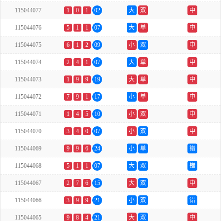
115044077
1
0
1
02
大
双
中
115044076
5
1
1
07
大
单
中
115044075
6
1
2
09
小
双
中
115044074
2
4
1
07
大
单
中
115044073
1
9
9
19
大
单
中
115044072
7
9
1
17
小
单
中
115044071
1
4
5
10
小
双
中
115044070
3
4
0
07
小
双
中
115044069
9
9
6
24
小
单
错
115044068
5
1
1
07
大
双
错
115044067
2
7
6
15
大
双
中
115044066
3
9
9
21
小
双
错
115044065
9
8
4
21
大
双
中