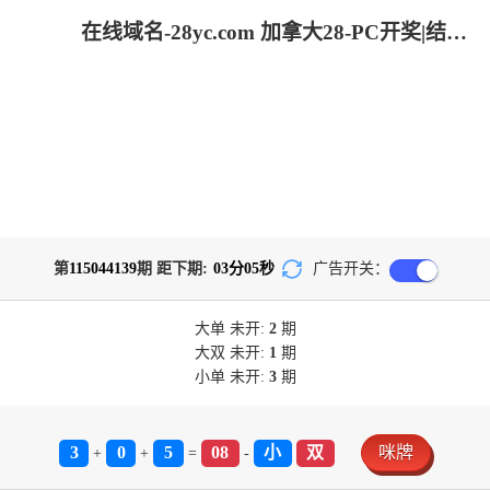
在线域名-28yc.com 加拿大28-PC开奖|结果走势|加拿大结果咪牌查询|加拿大28刮奖预测|加拿大PC历史走势|加拿大PC28大神预测
第
115044139
期 距下期:
03
分
05
秒
广告开关：
大单
未开:
2
期
大双
未开:
1
期
小单
未开:
3
期
3
0
5
08
小
双
咪牌
+
+
=
-