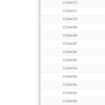
115044372
115044371
115044370
115044369
115044368
115044367
115044366
115044365
115044364
115044363
115044362
115044361
115044360