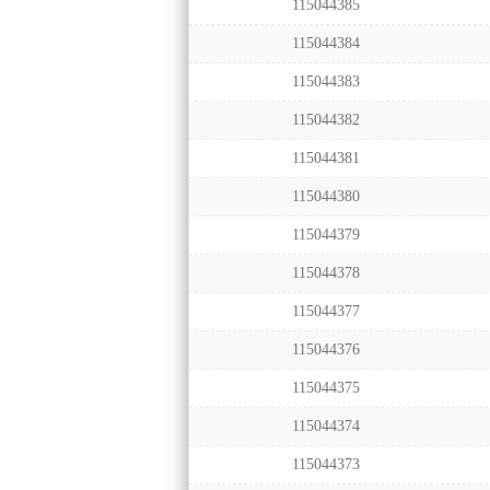
115044385
115044384
115044383
115044382
115044381
115044380
115044379
115044378
115044377
115044376
115044375
115044374
115044373