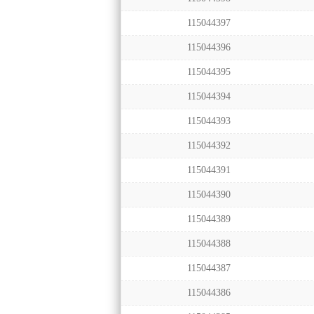
115044397
115044396
115044395
115044394
115044393
115044392
115044391
115044390
115044389
115044388
115044387
115044386