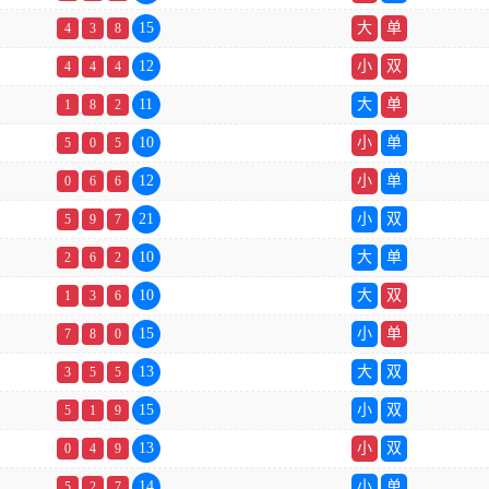
15
大
单
4
3
8
12
小
双
4
4
4
11
大
单
1
8
2
10
小
单
5
0
5
12
小
单
0
6
6
21
小
双
5
9
7
10
大
单
2
6
2
10
大
双
1
3
6
15
小
单
7
8
0
13
大
双
3
5
5
15
小
双
5
1
9
13
小
双
0
4
9
14
小
单
5
2
7