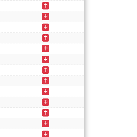
中
中
中
中
中
中
中
中
中
中
中
中
中