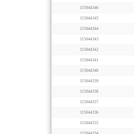
115044346
115044345
115044344
115044343
115044342
115044341
115044340
115044339
115044338
115044337
115044336
115044335
115044334