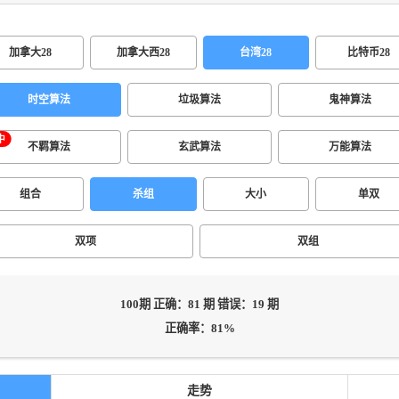
加拿大28
加拿大西28
台湾28
比特币28
时空算法
垃圾算法
鬼神算法
不羁算法
玄武算法
万能算法
组合
杀组
大小
单双
双项
双组
100期 正确：81 期 错误：19 期
正确率：81%
走势