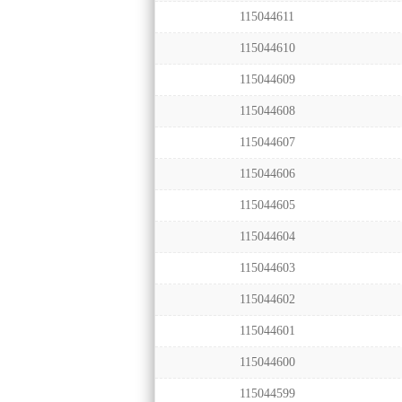
115044611
115044610
115044609
115044608
115044607
115044606
115044605
115044604
115044603
115044602
115044601
115044600
115044599