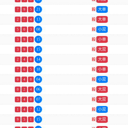
21
殺
大单
7
9
5
13
殺
大单
2
7
4
08
殺
小双
5
0
3
15
殺
小单
3
9
3
15
殺
大双
3
9
3
14
殺
大单
2
4
8
18
殺
小单
7
6
5
04
殺
小双
0
4
0
06
殺
大双
0
2
4
07
殺
大双
3
4
0
12
殺
小双
1
4
7
15
殺
大双
9
5
1