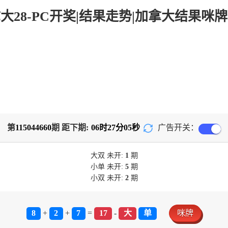
第
115044660
期 距下期:
06
时
27
分
05
秒
广告开关：
大双
未开:
1
期
小单
未开:
5
期
小双
未开:
2
期
8
+
2
+
7
=
17
-
大
单
咪牌