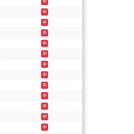
中
中
中
中
中
中
中
中
中
中
中
中
中