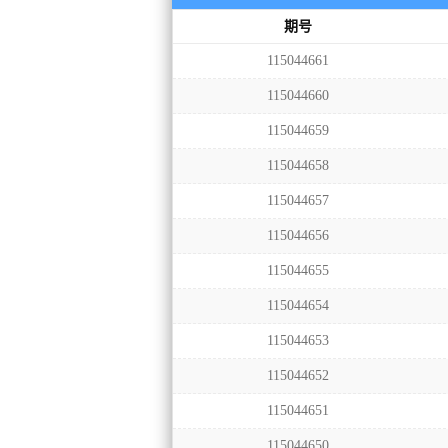
期号
115044661
115044660
115044659
115044658
115044657
115044656
115044655
115044654
115044653
115044652
115044651
115044650