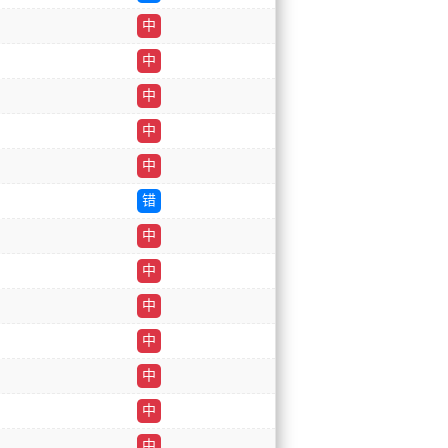
中
中
中
中
中
错
中
中
中
中
中
中
中