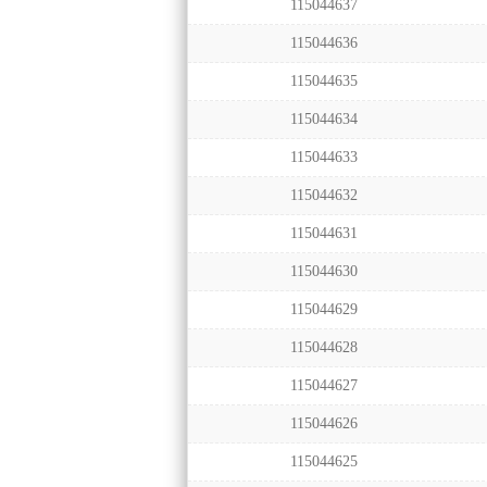
115044637
115044636
115044635
115044634
115044633
115044632
115044631
115044630
115044629
115044628
115044627
115044626
115044625