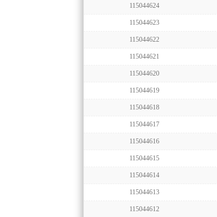
115044624
115044623
115044622
115044621
115044620
115044619
115044618
115044617
115044616
115044615
115044614
115044613
115044612