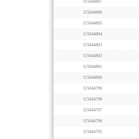
115044807
115044806
115044805
115044804
115044803
115044802
115044801
115044800
115044799
115044798
115044797
115044796
115044795