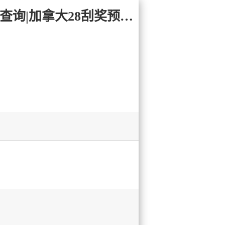
在线域名-28yc.com 加拿大28-PC开奖|结果走势|加拿大结果咪牌查询|加拿大28刮奖预测|加拿大PC历史走势|加拿大PC28大神预测