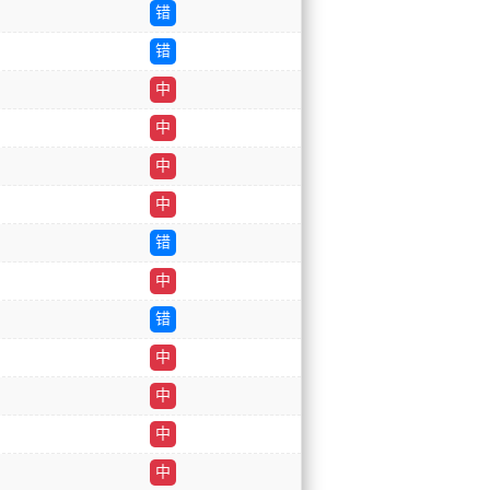
错
错
中
中
中
中
错
中
错
中
中
中
中