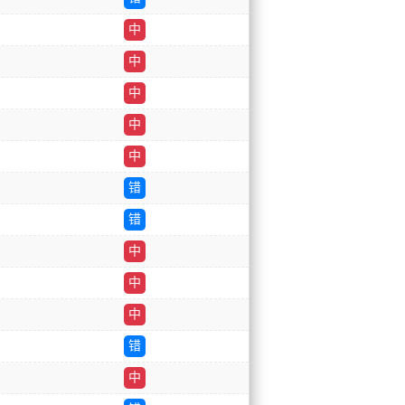
中
中
中
中
中
错
错
中
中
中
错
中