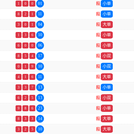
01
殺
小单
1
0
0
11
殺
小单
8
2
1
04
殺
大单
3
0
1
10
殺
小单
1
3
6
06
殺
小单
6
0
0
17
殺
小双
8
5
4
10
殺
小双
0
1
9
11
殺
大单
4
1
6
13
殺
小单
3
3
7
13
殺
小双
6
2
5
23
殺
小单
9
8
6
14
殺
大单
8
3
3
10
殺
大单
3
2
5