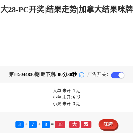
第
115044830
期 距下期:
00
分
30
秒
广告开关：
大单
未开:
1
期
小单
未开:
6
期
小双
未开:
3
期
3
+
7
+
8
=
18
-
大
双
咪牌