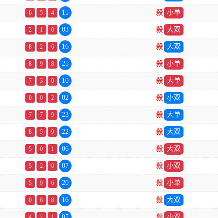
15
殺
小单
6
5
4
03
殺
大双
2
1
0
16
殺
大双
8
2
6
25
殺
小单
8
9
8
10
殺
大单
7
3
0
02
殺
小双
0
0
2
23
殺
大单
7
7
9
22
殺
大双
8
5
9
06
殺
大双
5
0
1
07
殺
小双
5
2
0
20
殺
小单
5
9
6
16
殺
大双
0
8
8
07
殺
小双
4
2
1