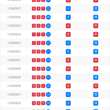
115045038
6
8
5
19
大
中
115045037
6
9
7
22
小
错
115045036
3
0
6
09
大
错
115045035
4
3
3
10
小
中
115045034
7
7
7
21
大
中
115045033
7
5
5
17
小
错
115045032
0
9
2
11
大
错
115045031
6
5
8
19
大
中
115045030
4
1
0
05
小
中
115045029
6
0
9
15
小
错
115045028
8
9
1
18
大
中
115045027
4
8
2
14
小
错
115045026
4
9
3
16
小
错