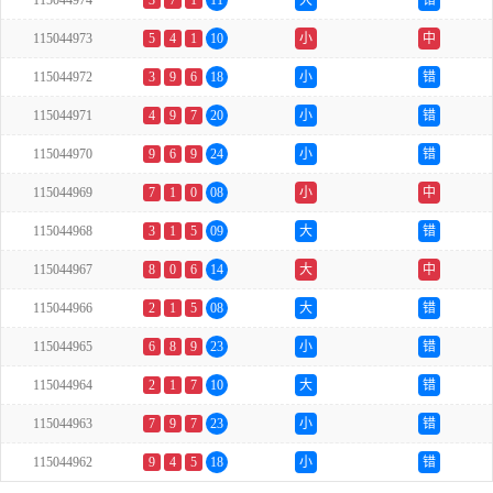
115044974
3
7
1
11
大
错
115044973
5
4
1
10
小
中
115044972
3
9
6
18
小
错
115044971
4
9
7
20
小
错
115044970
9
6
9
24
小
错
115044969
7
1
0
08
小
中
115044968
3
1
5
09
大
错
115044967
8
0
6
14
大
中
115044966
2
1
5
08
大
错
115044965
6
8
9
23
小
错
115044964
2
1
7
10
大
错
115044963
7
9
7
23
小
错
115044962
9
4
5
18
小
错