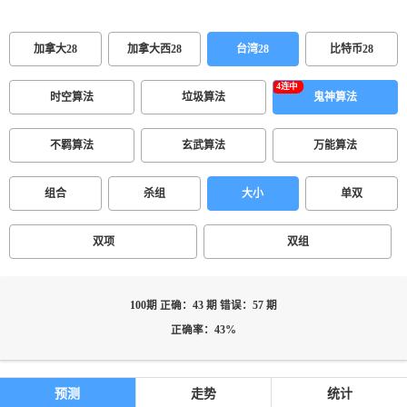
加拿大28
加拿大西28
台湾28
比特币28
时空算法
垃圾算法
鬼神算法
不羁算法
玄武算法
万能算法
组合
杀组
大小
单双
双项
双组
100期 正确：43 期 错误：57 期
正确率：43%
预测
走势
统计