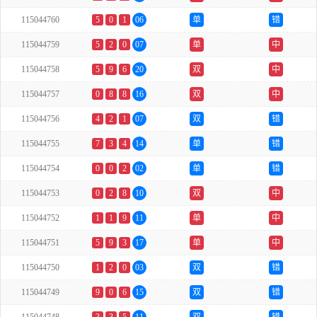
115044760
5
0
1
06
单
错
115044759
5
2
0
07
单
中
115044758
5
9
6
20
双
中
115044757
0
8
8
16
双
中
115044756
4
2
1
07
双
错
115044755
7
3
4
14
单
错
115044754
0
0
2
02
单
错
115044753
0
2
8
10
双
中
115044752
1
1
9
11
单
中
115044751
5
9
3
17
单
中
115044750
1
2
0
03
双
错
115044749
9
0
6
15
双
错