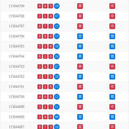
115044709
6
8
5
19
单
中
115044708
2
1
4
07
单
中
115044707
6
7
2
15
单
中
115044706
0
9
4
13
双
错
115044705
5
5
8
18
单
错
115044704
8
2
0
10
单
错
115044703
2
4
1
07
单
中
115044702
3
7
8
18
单
错
115044701
4
1
8
13
单
中
115044700
4
0
8
12
单
错
115044699
3
1
7
11
单
中
115044698
5
4
0
09
双
错
115044697
8
7
3
18
双
中