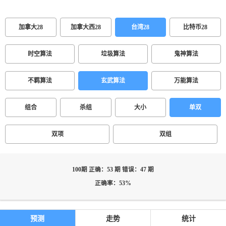
加拿大28
加拿大西28
台湾28
比特币28
时空算法
垃圾算法
鬼神算法
不羁算法
玄武算法
万能算法
组合
杀组
大小
单双
双项
双组
100期 正确：53 期 错误：47 期
正确率：53%
预测
走势
统计