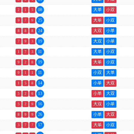
08
大单
小双
2
1
5
25
大单
小双
9
7
9
24
大双
小单
8
8
8
19
大双
小单
7
9
3
11
大单
小双
1
7
3
19
大单
小双
9
2
8
11
小双
大单
9
1
1
14
小单
大双
1
5
8
13
小单
大双
5
2
6
16
大双
小单
5
2
9
26
小单
大双
8
9
9
17
大单
小双
3
7
7