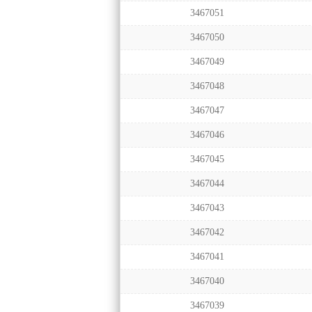
3467051
3467050
3467049
3467048
3467047
3467046
3467045
3467044
3467043
3467042
3467041
3467040
3467039