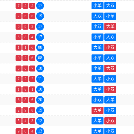
17
小单
大双
7
5
5
19
大双
小单
7
6
6
17
小双
大单
6
9
2
17
小单
大双
5
8
4
08
大单
小双
1
1
6
08
小单
大双
0
2
6
18
小单
大双
5
6
7
11
大单
小双
7
2
2
10
大单
小双
1
8
1
20
小双
大单
6
8
6
19
大单
小双
2
9
8
12
大单
小双
5
4
3
13
大单
小双
9
0
4