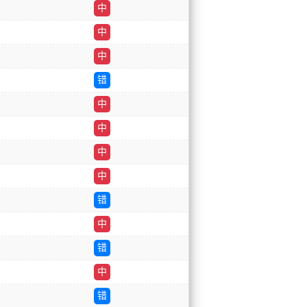
中
中
中
错
中
中
中
中
错
中
错
中
错