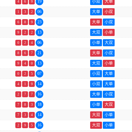
19
小双
大单
4
6
9
06
大单
小双
1
3
2
23
大单
小双
6
8
9
13
大双
小单
9
2
2
06
小单
大双
0
2
4
21
大单
小双
8
6
7
13
大双
小单
9
4
0
07
小双
大单
0
2
5
14
小双
大单
4
1
9
16
大单
小双
2
7
7
18
小单
大双
7
8
3
14
大双
小单
7
3
4
16
大双
小单
2
9
5