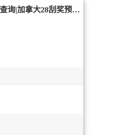
在线域名-28yc.com 加拿大28-PC开奖|结果走势|加拿大结果咪牌查询|加拿大28刮奖预测|加拿大PC历史走势|加拿大PC28大神预测