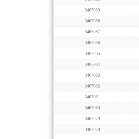
3467089
3467088
3467087
3467086
3467085
3467084
3467083
3467082
3467081
3467080
3467079
3467078