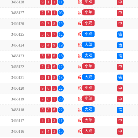
小双
3466128
9
1
1
11
殺
中
小单
3466127
2
5
1
08
殺
中
小双
3466126
0
7
8
15
殺
中
小双
3466125
5
0
7
12
殺
错
大单
3466124
6
4
9
19
殺
错
大双
3466123
5
5
6
16
殺
错
小单
3466122
2
4
6
12
殺
中
大双
3466121
9
1
8
18
殺
错
小双
3466120
9
8
5
22
殺
中
小单
3466119
7
8
5
20
殺
中
大双
3466118
8
8
6
22
殺
错
大单
3466117
4
4
3
11
殺
中
大双
3466116
8
4
3
15
殺
中