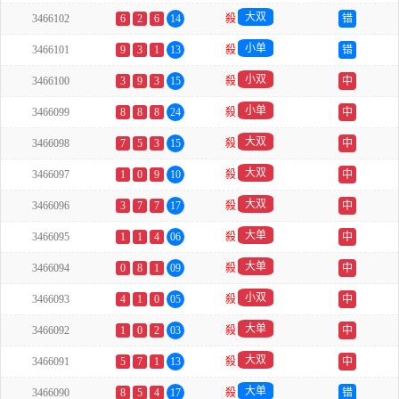
大双
3466102
6
2
6
14
殺
错
小单
3466101
9
3
1
13
殺
错
小双
3466100
3
9
3
15
殺
中
小单
3466099
8
8
8
24
殺
中
大双
3466098
7
5
3
15
殺
中
大双
3466097
1
0
9
10
殺
中
大双
3466096
3
7
7
17
殺
中
大单
3466095
1
1
4
06
殺
中
大单
3466094
0
8
1
09
殺
中
小双
3466093
4
1
0
05
殺
中
大单
3466092
1
0
2
03
殺
中
大双
3466091
5
7
1
13
殺
中
大单
3466090
8
5
4
17
殺
错