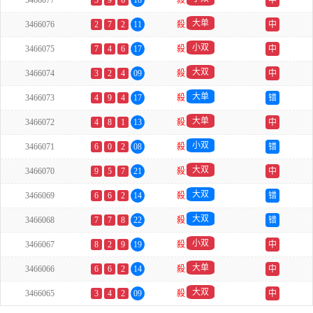
3466077
3
9
6
18
殺
中
大单
3466076
2
7
2
11
殺
中
小双
3466075
7
4
6
17
殺
中
大双
3466074
3
2
4
09
殺
中
大单
3466073
4
9
4
17
殺
错
大单
3466072
4
8
1
13
殺
中
小双
3466071
6
0
2
08
殺
错
大双
3466070
9
5
7
21
殺
中
大双
3466069
6
6
2
14
殺
错
大双
3466068
7
7
8
22
殺
错
小双
3466067
8
2
9
19
殺
中
大单
3466066
6
6
2
14
殺
中
大双
3466065
3
4
2
09
殺
中