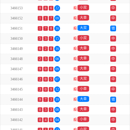
小双
3466153
8
8
6
22
殺
中
大单
3466152
1
1
7
09
殺
中
大双
3466151
1
7
8
16
殺
错
小双
3466150
5
3
7
15
殺
中
大单
3466149
6
2
8
16
殺
中
大单
3466148
2
5
1
08
殺
中
大单
3466147
9
0
0
09
殺
中
大双
3466146
2
0
5
07
殺
中
小单
3466145
3
0
9
12
殺
中
大单
3466144
9
7
3
19
殺
错
大单
3466143
0
5
3
08
殺
中
小单
3466142
0
4
0
04
殺
中
小双