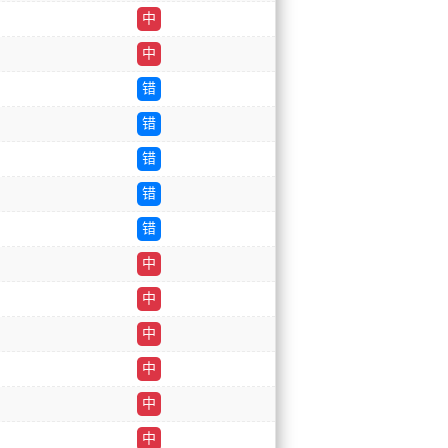
中
中
错
错
错
错
错
中
中
中
中
中
中