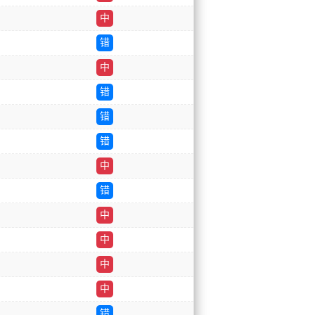
中
错
中
错
错
错
中
错
中
中
中
中
错