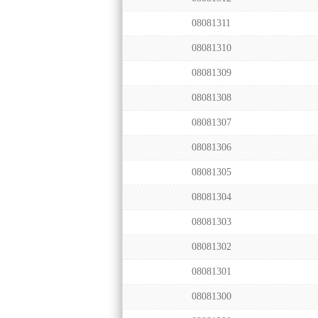
08081311
08081310
08081309
08081308
08081307
08081306
08081305
08081304
08081303
08081302
08081301
08081300