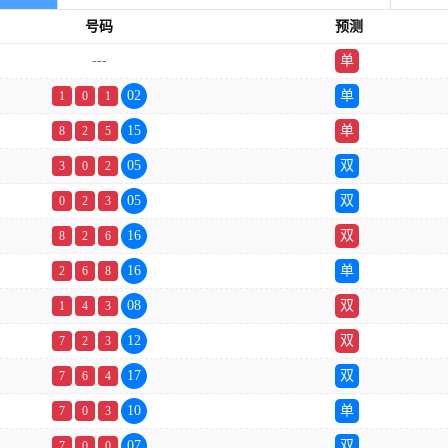
号码
预测
---
单
02
单
1
0
1
15
单
8
2
5
05
双
3
0
2
05
双
0
2
3
16
双
8
2
6
16
单
2
6
8
08
双
1
4
3
12
双
7
2
3
17
双
7
6
4
10
单
7
0
3
07
双
7
0
0