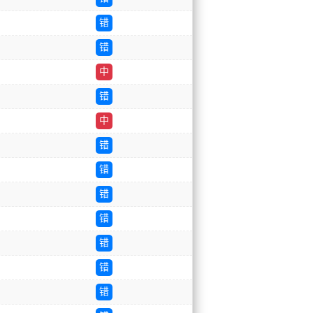
错
错
中
错
中
错
错
错
错
错
错
错