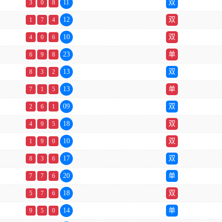
11
双
3
0
8
12
双
1
7
4
10
双
4
0
6
23
单
6
9
8
13
双
8
3
2
13
单
7
1
5
09
双
2
6
1
18
双
4
9
5
10
双
1
9
0
17
双
8
3
6
20
单
7
7
6
18
双
5
7
6
14
单
9
5
0