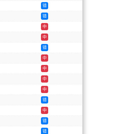
错
错
中
中
错
中
中
中
中
错
中
错
错