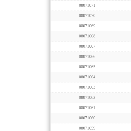
08071071
08071070
08071069
08071068
08071067
08071066
08071065
08071064
08071063
08071062
08071061
08071060
08071059