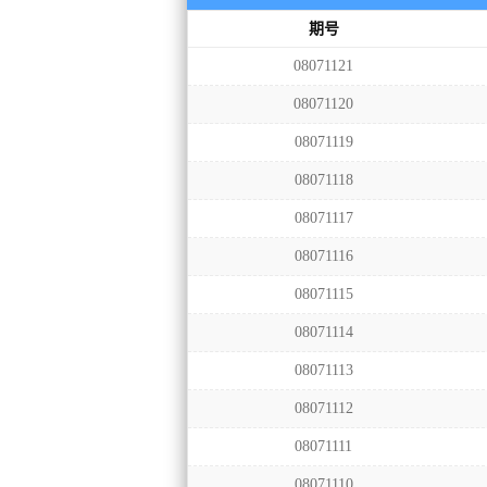
期号
08071121
08071120
08071119
08071118
08071117
08071116
08071115
08071114
08071113
08071112
08071111
08071110