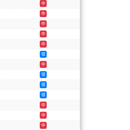
中
中
中
中
中
错
中
错
错
错
中
中
中