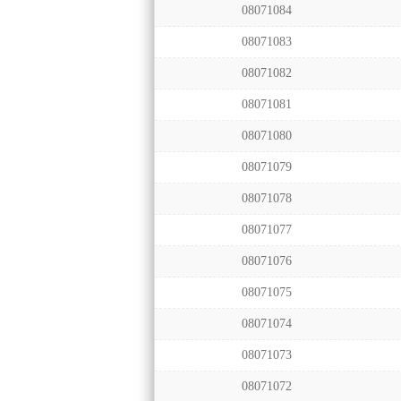
08071084
08071083
08071082
08071081
08071080
08071079
08071078
08071077
08071076
08071075
08071074
08071073
08071072