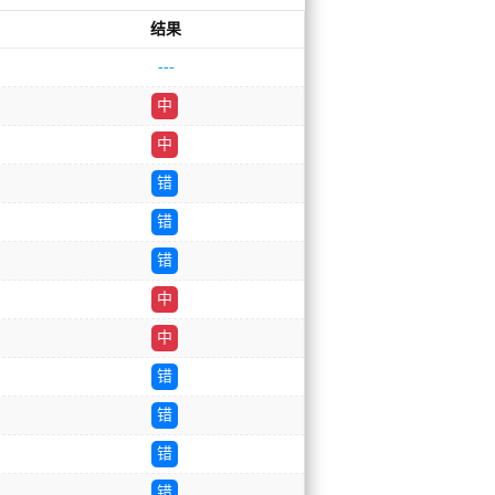
结果
---
中
中
错
错
错
中
中
错
错
错
错