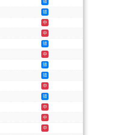
错
错
中
中
错
中
错
错
中
错
中
中
中