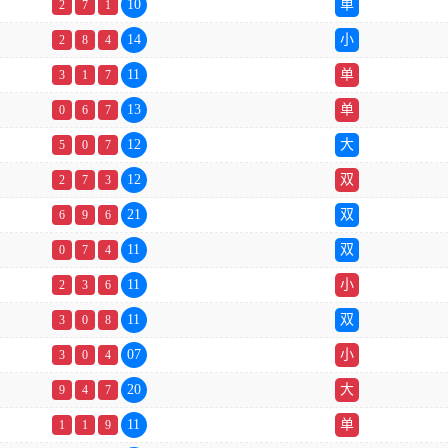
10
单
2
7
1
14
小
2
8
4
11
单
3
1
7
13
单
0
6
7
12
大
5
0
7
12
双
2
7
3
21
双
6
9
6
11
双
0
7
4
11
小
2
3
6
11
双
3
0
8
07
小
3
0
4
20
大
9
4
7
11
单
1
1
9