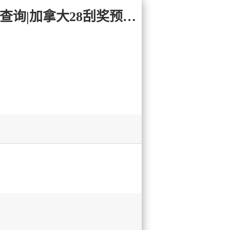
在线域名-28yc.com 加拿大28-PC开奖|结果走势|加拿大结果咪牌查询|加拿大28刮奖预测|加拿大PC历史走势|加拿大PC28大神预测