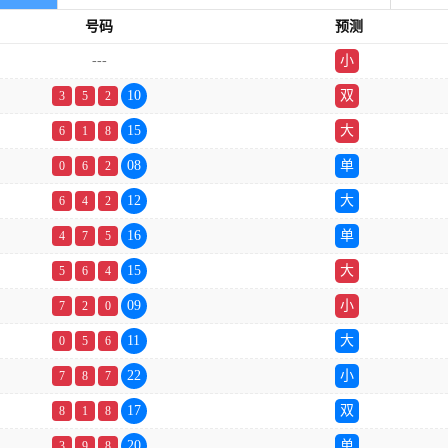
号码
预测
---
小
10
双
3
5
2
15
大
6
1
8
08
单
0
6
2
12
大
6
4
2
16
单
4
7
5
15
大
5
6
4
09
小
7
2
0
11
大
0
5
6
22
小
7
8
7
17
双
8
1
8
20
单
3
9
8