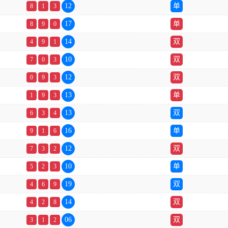
12
单
8
1
3
17
单
8
9
0
14
双
4
9
1
10
双
7
0
3
12
双
0
9
3
13
单
1
9
3
13
双
6
3
4
16
单
9
1
6
12
双
7
3
2
10
单
5
2
3
19
双
4
6
9
14
双
4
2
8
06
双
3
1
2