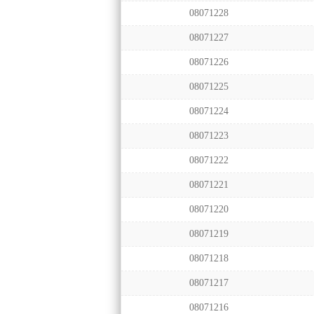
08071228
08071227
08071226
08071225
08071224
08071223
08071222
08071221
08071220
08071219
08071218
08071217
08071216