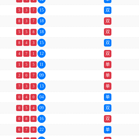
15
双
5
3
7
18
双
8
3
7
18
双
5
5
8
15
双
8
4
3
12
双
4
7
1
11
单
1
5
5
09
单
2
0
7
13
单
7
3
3
04
单
0
4
0
09
双
0
5
4
16
双
0
8
8
22
单
6
7
9