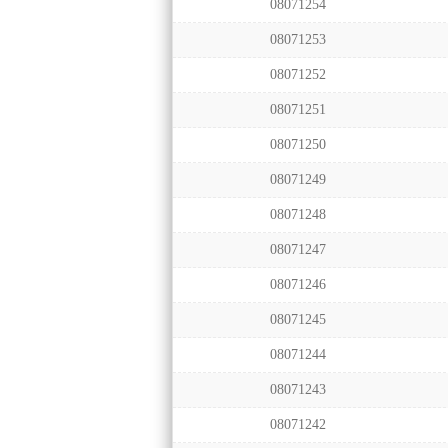
08071254
08071253
08071252
08071251
08071250
08071249
08071248
08071247
08071246
08071245
08071244
08071243
08071242