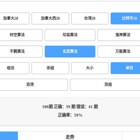
加拿大28
加拿大西28
台湾28
比特币28
时空算法
垃圾算法
鬼神算法
不羁算法
玄武算法
万能算法
组合
杀组
大小
单双
双项
双组
100期 正确：59 期 错误：41 期
正确率：59%
走势