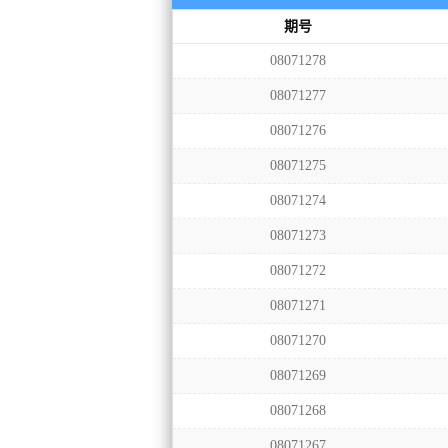
期号
08071278
08071277
08071276
08071275
08071274
08071273
08071272
08071271
08071270
08071269
08071268
08071267