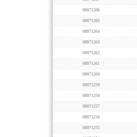
08071266
08071265
08071264
08071263
08071262
08071261
08071260
08071259
08071258
08071257
08071256
08071255