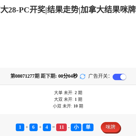
第
08071277
期 距下期:
00
分
04
秒
广告开关：
大单
未开:
2
期
大双
未开:
1
期
小双
未开:
10
期
1
+
6
+
4
=
11
-
小
单
咪牌