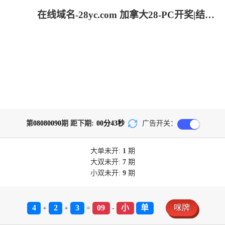
在线域名-28yc.com 加拿大28-PC开奖|结果走势|加拿大结果咪牌查询|加拿大28刮奖预测|加拿大PC历史走势|加拿大PC28大神预测
第
08080090
期 距下期:
00
分
43
秒
广告开关：
大单
未开:
1
期
大双
未开:
7
期
小双
未开:
9
期
4
2
3
09
小
单
咪牌
+
+
=
-