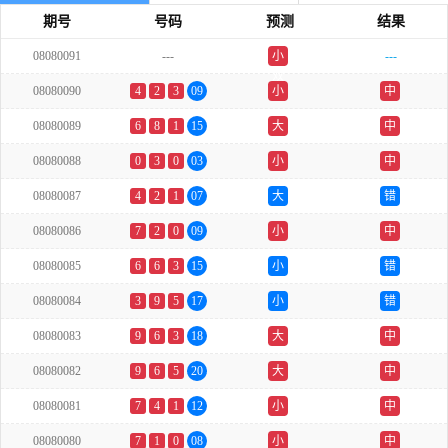
期号
号码
预测
结果
08080091
---
小
---
双
08080090
4
2
3
09
小
中
08080089
6
8
1
15
大
中
08080088
0
3
0
03
小
中
08080087
4
2
1
07
大
错
08080086
7
2
0
09
小
中
08080085
6
6
3
15
小
错
08080084
3
9
5
17
小
错
08080083
9
6
3
18
大
中
08080082
9
6
5
20
大
中
08080081
7
4
1
12
小
中
08080080
7
1
0
08
小
中