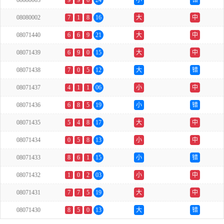
08080003
9
9
6
24
小
错
08080002
7
1
8
16
大
中
08071440
6
6
9
21
大
中
08071439
6
9
0
15
大
中
08071438
7
0
5
12
大
错
08071437
4
1
1
06
小
中
08071436
6
8
5
19
小
错
08071435
5
4
8
17
大
中
08071434
0
5
8
13
小
中
08071433
8
6
1
15
小
错
08071432
1
0
2
03
小
中
08071431
7
7
5
19
大
中
08071430
8
5
0
13
大
错