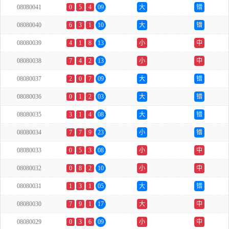
08080041
0
5
4
09
大
错
08080040
6
3
1
10
大
错
08080039
4
1
8
13
小
中
08080038
7
4
2
13
小
中
08080037
2
0
7
09
大
错
08080036
0
1
2
03
大
错
08080035
3
1
4
08
大
错
08080034
7
7
9
23
小
错
08080033
0
5
3
08
小
中
08080032
0
8
2
10
小
中
08080031
1
3
1
05
大
错
08080030
7
9
1
17
大
中
08080029
0
3
6
09
小
中