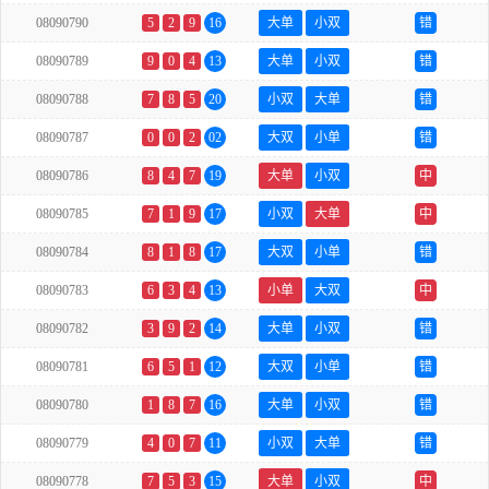
08090790
5
2
9
16
大单
小双
错
08090789
9
0
4
13
大单
小双
错
08090788
7
8
5
20
小双
大单
错
08090787
0
0
2
02
大双
小单
错
08090786
8
4
7
19
大单
小双
中
08090785
7
1
9
17
小双
大单
中
08090784
8
1
8
17
大双
小单
错
08090783
6
3
4
13
小单
大双
中
08090782
3
9
2
14
大单
小双
错
08090781
6
5
1
12
大双
小单
错
08090780
1
8
7
16
大单
小双
错
08090779
4
0
7
11
小双
大单
错
08090778
7
5
3
15
大单
小双
中