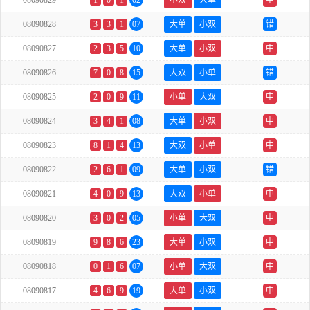
08090829
1
0
1
02
小双
大单
中
08090828
3
3
1
07
大单
小双
错
08090827
2
3
5
10
大单
小双
中
08090826
7
0
8
15
大双
小单
错
08090825
2
0
9
11
小单
大双
中
08090824
3
4
1
08
大单
小双
中
08090823
8
1
4
13
大双
小单
中
08090822
2
6
1
09
大单
小双
错
08090821
4
0
9
13
大双
小单
中
08090820
3
0
2
05
小单
大双
中
08090819
9
8
6
23
大单
小双
中
08090818
0
1
6
07
小单
大双
中
08090817
4
6
9
19
大单
小双
中