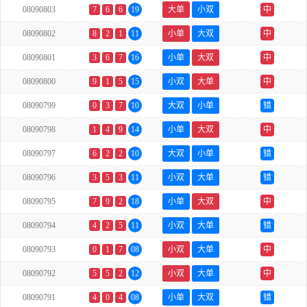
08090803
7
6
6
19
大单
小双
中
08090802
8
2
1
11
小单
大双
中
08090801
3
6
7
16
小单
大双
中
08090800
9
1
5
15
小双
大单
中
08090799
0
3
7
10
大双
小单
错
08090798
1
4
9
14
小单
大双
中
08090797
6
2
2
10
大双
小单
错
08090796
3
5
3
11
小双
大单
错
08090795
7
9
2
18
小单
大双
中
08090794
4
2
5
11
小双
大单
错
08090793
0
1
7
08
小双
大单
中
08090792
5
5
2
12
小双
大单
中
08090791
4
0
4
08
小单
大双
错