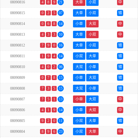
08090816
4
8
9
21
大单
小双
中
08090815
0
2
5
07
大单
小双
错
08090814
0
6
8
14
小单
大双
中
08090813
4
3
3
10
大单
小双
中
08090812
7
9
0
16
大单
小双
错
08090811
1
9
4
14
小双
大单
错
08090810
4
0
2
06
大双
小单
错
08090809
0
7
8
15
小单
大双
错
08090808
7
3
5
15
大双
小单
错
08090807
7
5
1
13
小单
大双
中
08090806
4
1
9
14
小单
大双
中
08090805
9
2
0
11
小双
大单
错
08090804
8
9
6
23
小双
大单
中