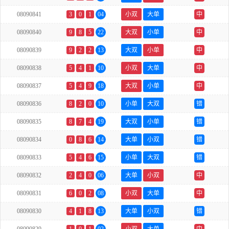
08090841
3
0
1
04
小双
大单
中
08090840
9
8
5
22
大双
小单
中
08090839
9
2
2
13
大双
小单
中
08090838
5
4
1
10
小双
大单
中
08090837
5
4
9
18
大双
小单
中
08090836
8
2
0
10
小单
大双
错
08090835
8
7
4
19
大双
小单
错
08090834
0
8
6
14
大单
小双
错
08090833
5
4
6
15
小单
大双
错
08090832
2
4
0
06
大单
小双
中
08090831
6
0
2
08
小双
大单
中
08090830
4
1
8
13
大单
小双
错