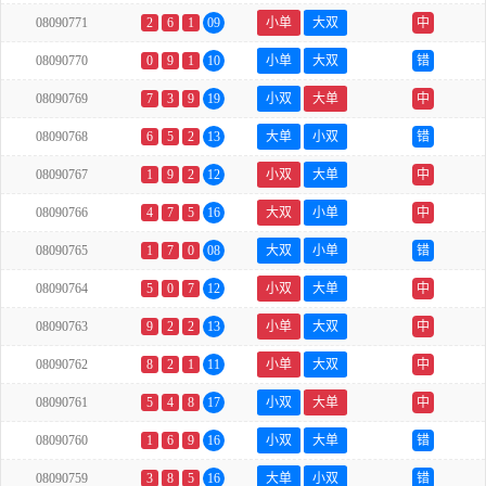
08090771
2
6
1
09
小单
大双
中
08090770
0
9
1
10
小单
大双
错
08090769
7
3
9
19
小双
大单
中
08090768
6
5
2
13
大单
小双
错
08090767
1
9
2
12
小双
大单
中
08090766
4
7
5
16
大双
小单
中
08090765
1
7
0
08
大双
小单
错
08090764
5
0
7
12
小双
大单
中
08090763
9
2
2
13
小单
大双
中
08090762
8
2
1
11
小单
大双
中
08090761
5
4
8
17
小双
大单
中
08090760
1
6
9
16
小双
大单
错
08090759
3
8
5
16
大单
小双
错