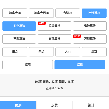
加拿大28
加拿大西28
台湾28
比特币28
时空算法
垃圾算法
鬼神算法
不羁算法
玄武算法
万能算法
组合
杀组
大小
单双
双项
双组
100期 正确：52 期 错误：48 期
正确率：52%
预测
走势
统计