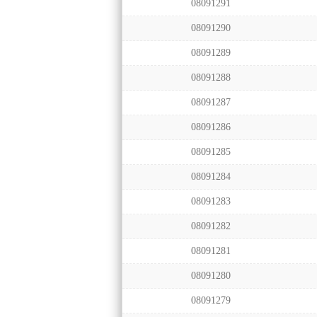
08091291
08091290
08091289
08091288
08091287
08091286
08091285
08091284
08091283
08091282
08091281
08091280
08091279