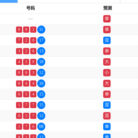
号码
预测
---
单
11
单
0
9
2
17
双
7
2
8
13
单
3
2
8
18
大
4
5
9
12
小
0
9
3
16
大
8
4
4
15
单
6
5
4
15
双
1
7
7
12
双
0
5
7
08
单
1
7
0
12
单
8
2
2