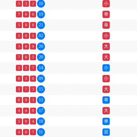
10
小
5
3
2
19
单
7
6
6
21
单
5
8
8
02
小
1
0
1
20
大
3
8
9
20
大
7
8
5
14
小
2
5
7
09
小
6
3
0
15
大
5
7
3
12
单
0
9
3
17
大
4
4
9
18
单
5
9
4
11
双
4
0
7