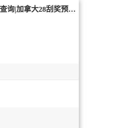
在线域名-28yc.com 加拿大28-PC开奖|结果走势|加拿大结果咪牌查询|加拿大28刮奖预测|加拿大PC历史走势|加拿大PC28大神预测