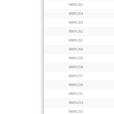
08091265
08091264
08091263
08091262
08091261
08091260
08091259
08091258
08091257
08091256
08091255
08091254
08091253