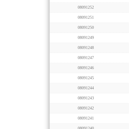
08091252
08091251
08091250
08091249
08091248
08091247
08091246
08091245
08091244
08091243
08091242
08091241
08091240