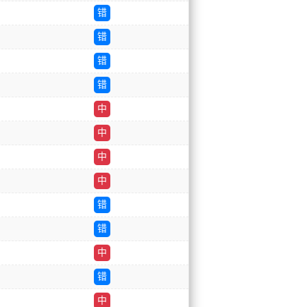
错
错
错
错
中
中
中
中
错
错
中
错
中