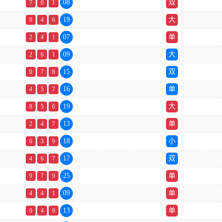
08
双
7
0
1
19
大
9
4
6
07
单
2
4
1
09
大
2
6
1
15
双
0
7
8
16
单
4
5
7
19
大
8
5
6
13
单
2
4
7
18
小
6
3
9
17
双
4
6
7
25
单
9
7
9
09
单
4
4
1
13
单
0
4
9