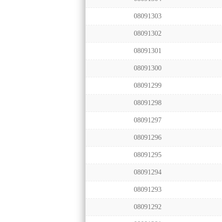
08091303
08091302
08091301
08091300
08091299
08091298
08091297
08091296
08091295
08091294
08091293
08091292