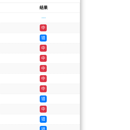
结果
---
中
错
中
中
中
中
中
错
中
错
错