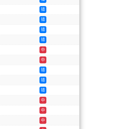
错
错
错
错
中
中
错
错
错
中
中
中