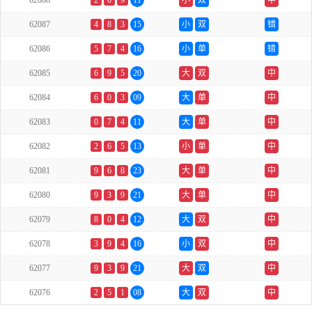
62088
2
0
9
11
小
双
中
62087
4
8
3
15
小
双
错
62086
5
7
4
16
小
单
错
62085
6
9
5
20
大
双
中
62084
6
0
3
09
大
单
中
62083
0
7
4
11
大
单
中
62082
2
6
5
13
小
单
中
62081
9
6
8
23
大
单
中
62080
9
3
9
21
大
单
中
62079
8
0
4
12
大
双
中
62078
3
9
4
16
小
双
中
62077
9
3
9
21
大
双
中
62076
2
5
1
08
大
双
中