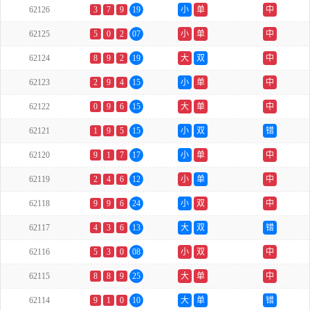
62126
3
7
9
19
小
单
中
62125
5
0
2
07
小
单
中
62124
8
9
2
19
大
双
中
62123
2
9
4
15
小
单
中
62122
0
9
6
15
大
单
中
62121
1
9
5
15
小
双
错
62120
9
1
7
17
小
单
中
62119
2
4
6
12
小
单
中
62118
9
9
6
24
小
双
中
62117
4
3
6
13
大
双
错
62116
5
3
0
08
小
双
中
62115
8
8
9
25
大
单
中
62114
9
1
0
10
大
单
错