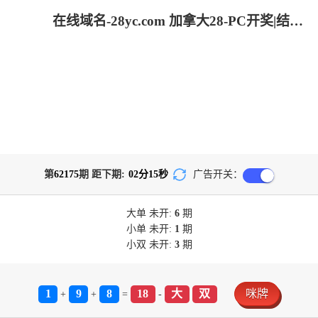
在线域名-28yc.com 加拿大28-PC开奖|结果走势|加拿大结果咪牌查询|加拿大28刮奖预测|加拿大PC历史走势|加拿大PC28大神预测
第
62175
期 距下期:
02
分
15
秒
广告开关：
大单
未开:
6
期
小单
未开:
1
期
小双
未开:
3
期
1
9
8
18
大
双
咪牌
+
+
=
-