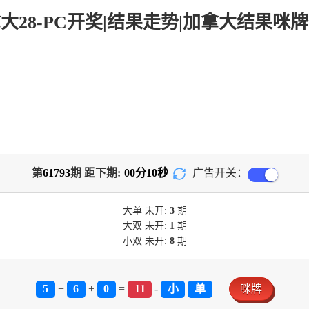
第
61793
期 距下期:
00
分
10
秒
广告开关：
大单
未开:
3
期
大双
未开:
1
期
小双
未开:
8
期
5
+
6
+
0
=
11
-
小
单
咪牌