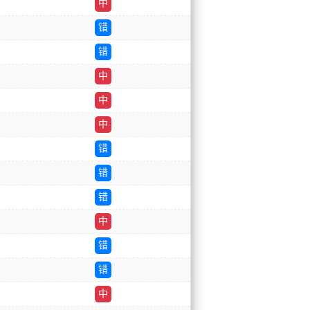
中
错
错
中
中
中
错
错
错
中
错
错
中