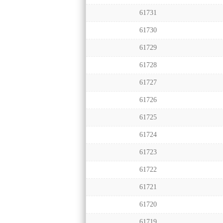
61731
61730
61729
61728
61727
61726
61725
61724
61723
61722
61721
61720
61719