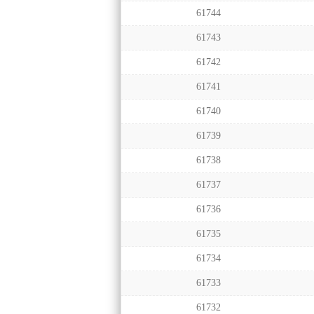
61744
61743
61742
61741
61740
61739
61738
61737
61736
61735
61734
61733
61732