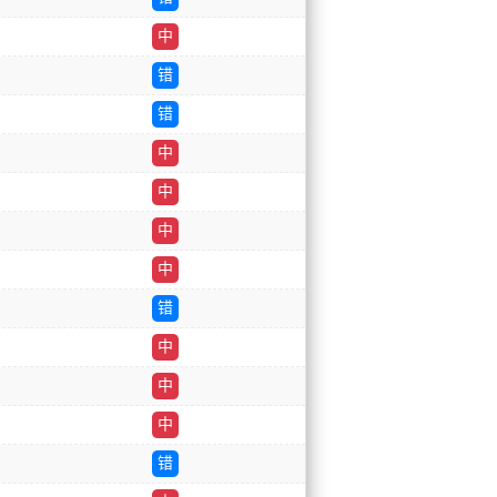
中
错
错
中
中
中
中
错
中
中
中
错