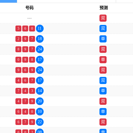
号码
预测
---
双
11
双
5
6
0
18
单
2
9
7
24
双
8
9
7
17
单
0
9
8
24
双
9
6
9
17
双
4
6
7
14
单
7
4
3
20
双
4
7
9
10
单
6
4
0
22
双
6
7
9
08
单
6
0
2