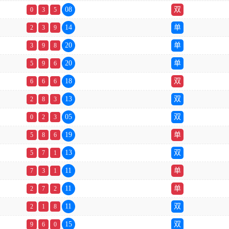
08
双
0
3
5
14
单
2
3
9
20
单
3
9
8
20
单
5
9
6
18
双
6
6
6
13
双
2
8
3
05
双
0
2
3
19
单
5
8
6
13
双
5
7
1
11
单
7
3
1
11
单
2
7
2
11
双
2
1
8
15
双
9
6
0