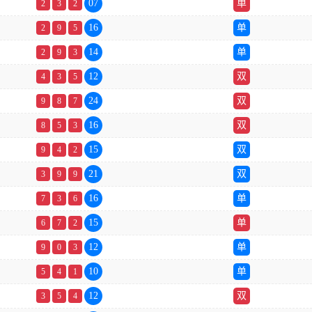
07
单
2
3
2
16
单
2
9
5
14
单
2
9
3
12
双
4
3
5
24
双
9
8
7
16
双
8
5
3
15
双
9
4
2
21
双
3
9
9
16
单
7
3
6
15
单
6
7
2
12
单
9
0
3
10
单
5
4
1
12
双
3
5
4