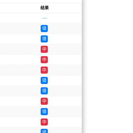
结果
---
错
错
中
中
中
错
错
中
错
中
错