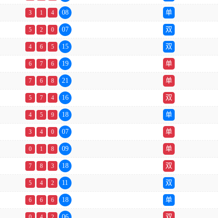
08
单
3
1
4
07
双
5
2
0
15
双
4
6
5
19
单
6
7
6
21
单
7
6
8
16
双
5
7
4
18
单
4
5
9
07
单
3
4
0
09
单
0
1
8
18
双
7
8
3
11
双
5
4
2
18
单
6
6
6
06
双
0
4
2