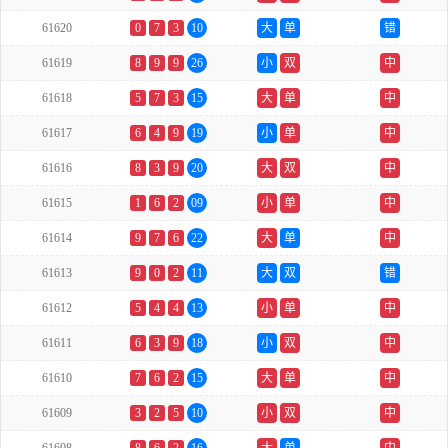
61620
0
7
3
10
大
单
错
61619
8
9
9
26
小
双
中
61618
5
7
3
15
大
单
中
61617
6
4
9
19
小
单
中
61616
8
3
9
20
大
双
中
61615
1
6
2
09
小
单
中
61614
9
7
6
22
大
单
中
61613
9
0
2
11
大
双
错
61612
5
4
4
13
小
单
中
61611
6
3
9
18
小
双
中
61610
7
6
2
15
大
单
中
61609
3
2
5
10
小
双
中