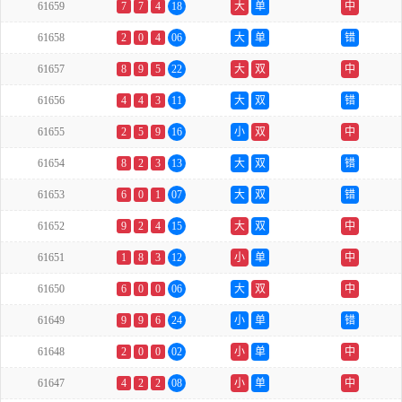
61659
7
7
4
18
大
单
中
61658
2
0
4
06
大
单
错
61657
8
9
5
22
大
双
中
61656
4
4
3
11
大
双
错
61655
2
5
9
16
小
双
中
61654
8
2
3
13
大
双
错
61653
6
0
1
07
大
双
错
61652
9
2
4
15
大
双
中
61651
1
8
3
12
小
单
中
61650
6
0
0
06
大
双
中
61649
9
9
6
24
小
单
错
61648
2
0
0
02
小
单
中
61647
4
2
2
08
小
单
中