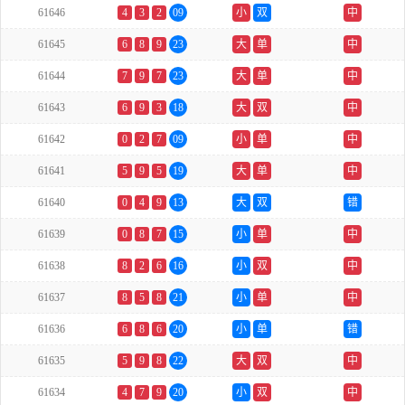
61646
4
3
2
09
小
双
中
61645
6
8
9
23
大
单
中
61644
7
9
7
23
大
单
中
61643
6
9
3
18
大
双
中
61642
0
2
7
09
小
单
中
61641
5
9
5
19
大
单
中
61640
0
4
9
13
大
双
错
61639
0
8
7
15
小
单
中
61638
8
2
6
16
小
双
中
61637
8
5
8
21
小
单
中
61636
6
8
6
20
小
单
错
61635
5
9
8
22
大
双
中
61634
4
7
9
20
小
双
中