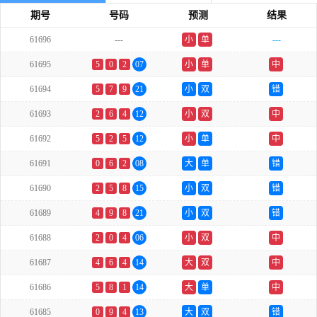
期号
号码
预测
结果
61696
---
小
单
---
61695
5
0
2
07
小
单
中
61694
5
7
9
21
小
双
错
61693
2
6
4
12
小
双
中
61692
5
2
5
12
小
单
中
61691
0
6
2
08
大
单
错
61690
2
5
8
15
小
双
错
61689
4
9
8
21
小
双
错
61688
2
0
4
06
小
双
中
61687
4
6
4
14
大
双
中
61686
5
8
1
14
大
单
中
61685
0
9
4
13
大
双
错