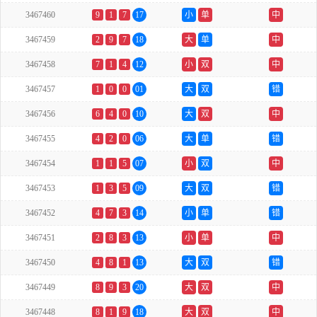
3467460
9
1
7
17
小
单
中
3467459
2
9
7
18
大
单
中
3467458
7
1
4
12
小
双
中
3467457
1
0
0
01
大
双
错
3467456
6
4
0
10
大
双
中
3467455
4
2
0
06
大
单
错
3467454
1
1
5
07
小
双
中
3467453
1
3
5
09
大
双
错
3467452
4
7
3
14
小
单
错
3467451
2
8
3
13
小
单
中
3467450
4
8
1
13
大
双
错
3467449
8
9
3
20
大
双
中
3467448
8
1
9
18
大
双
中