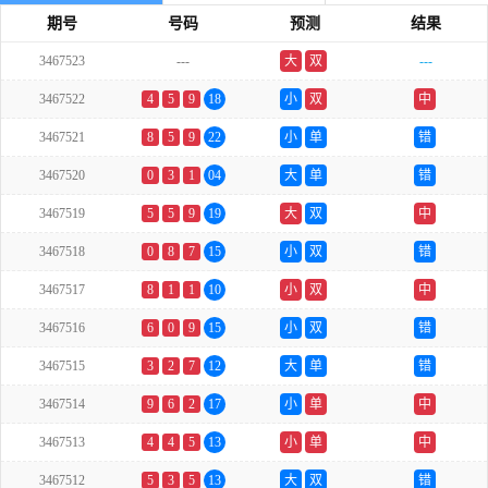
期号
号码
预测
结果
3467523
---
大
双
---
3467522
4
5
9
18
小
双
中
3467521
8
5
9
22
小
单
错
3467520
0
3
1
04
大
单
错
3467519
5
5
9
19
大
双
中
3467518
0
8
7
15
小
双
错
3467517
8
1
1
10
小
双
中
3467516
6
0
9
15
小
双
错
3467515
3
2
7
12
大
单
错
3467514
9
6
2
17
小
单
中
3467513
4
4
5
13
小
单
中
3467512
5
3
5
13
大
双
错