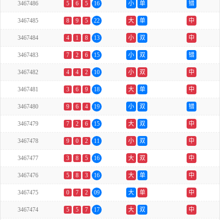
3467486
5
6
5
16
小
单
错
3467485
8
9
5
22
大
单
中
3467484
4
1
8
13
小
双
中
3467483
7
2
6
15
小
双
错
3467482
4
4
2
10
小
双
中
3467481
3
6
9
18
大
单
中
3467480
9
6
4
19
小
双
错
3467479
7
2
6
15
大
双
中
3467478
9
0
2
11
小
双
中
3467477
3
8
5
16
大
双
中
3467476
5
8
3
16
大
单
中
3467475
0
7
2
09
大
单
中
3467474
5
5
7
17
大
双
中