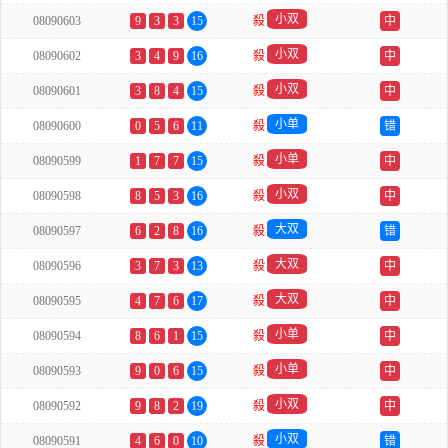
小双
08090603
9
3
3
15
殺
中
小双
08090602
3
4
9
16
殺
中
小双
08090601
3
8
4
15
殺
中
小单
08090600
0
5
6
11
殺
错
小单
08090599
1
7
7
15
殺
中
小双
08090598
8
5
3
16
殺
中
大双
08090597
6
2
8
16
殺
错
大双
08090596
3
7
3
13
殺
中
大双
08090595
4
7
6
17
殺
中
小单
08090594
8
6
1
15
殺
中
小单
08090593
9
0
6
15
殺
中
小双
08090592
9
8
2
19
殺
中
小双
08090591
4
6
0
10
殺
错