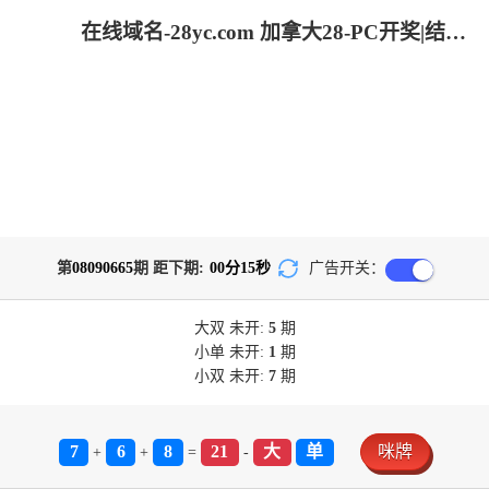
在线域名-28yc.com 加拿大28-PC开奖|结果走势|加拿大结果咪牌查询|加拿大28刮奖预测|加拿大PC历史走势|加拿大PC28大神预测
第
08090665
期 距下期:
00
分
15
秒
广告开关：
大双
未开:
5
期
小单
未开:
1
期
小双
未开:
7
期
7
6
8
21
大
单
咪牌
+
+
=
-