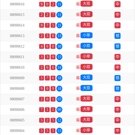
大双
08090616
9
0
2
11
殺
中
大双
08090615
2
2
7
11
殺
中
大双
08090614
9
7
5
21
殺
中
小单
08090613
2
3
8
13
殺
错
小双
08090612
4
6
0
10
殺
错
小单
08090611
3
3
9
15
殺
中
小双
08090610
2
6
6
14
殺
中
大双
08090609
5
7
6
18
殺
错
大双
08090608
9
0
9
18
殺
错
大双
08090607
2
0
1
03
殺
中
大单
08090606
7
1
1
09
殺
中
大双
08090605
5
2
5
12
殺
中
小单
08090604
5
5
5
15
殺
中