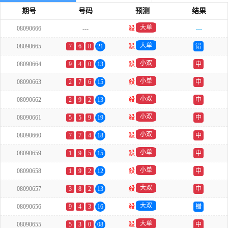
期号
号码
预测
结果
大单
08090666
---
殺
---
大单
08090665
7
6
8
21
殺
错
小双
08090664
9
4
0
13
殺
中
小单
08090663
2
7
6
15
殺
中
小双
08090662
2
9
2
13
殺
中
小双
08090661
5
5
9
19
殺
中
小双
08090660
7
7
4
18
殺
中
小单
08090659
1
9
5
15
殺
中
小单
08090658
1
9
2
12
殺
中
大双
08090657
3
8
2
13
殺
中
大双
08090656
9
4
3
16
殺
错
大单
08090655
5
3
0
08
殺
中