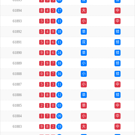
61895
1
3
5
09
双
错
61894
8
4
5
17
大
中
61893
5
5
1
11
小
中
61892
5
4
9
18
单
错
61891
5
0
6
11
双
错
61890
9
9
6
24
单
错
61889
2
9
7
18
小
错
61888
0
9
7
16
小
错
61887
5
3
3
11
小
中
61886
3
8
1
12
单
错
61885
2
1
0
03
单
中
61884
1
7
1
09
小
中
61883
9
8
2
19
大
中