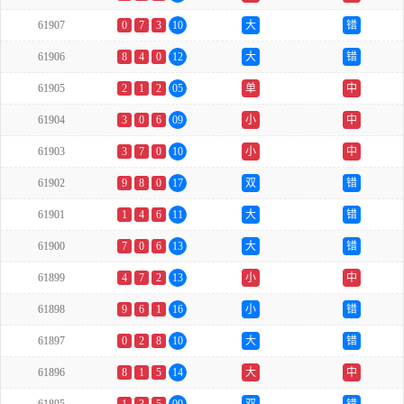
61907
0
7
3
10
大
错
61906
8
4
0
12
大
错
61905
2
1
2
05
单
中
61904
3
0
6
09
小
中
61903
3
7
0
10
小
中
61902
9
8
0
17
双
错
61901
1
4
6
11
大
错
61900
7
0
6
13
大
错
61899
4
7
2
13
小
中
61898
9
6
1
16
小
错
61897
0
2
8
10
大
错
61896
8
1
5
14
大
中