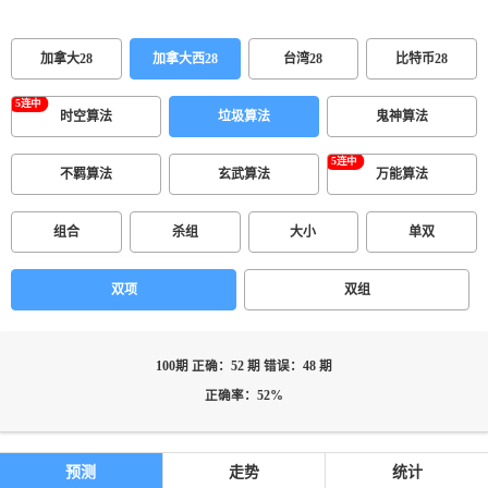
加拿大28
加拿大西28
台湾28
比特币28
时空算法
垃圾算法
鬼神算法
不羁算法
玄武算法
万能算法
组合
杀组
大小
单双
双项
双组
100期 正确：52 期 错误：48 期
正确率：52%
预测
走势
统计