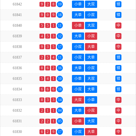
61842
9
2
8
19
小单
大双
错
61841
9
0
9
18
大单
小双
错
61840
5
5
1
11
小单
大双
中
61839
4
5
3
12
大单
小双
中
61838
9
3
5
17
小双
大单
中
61837
2
5
4
11
小双
大单
错
61836
8
6
2
16
大单
小双
错
61835
5
4
1
10
小单
大双
错
61834
6
6
6
18
小双
大单
错
61833
8
3
3
14
大双
小单
中
61832
2
1
1
04
大单
小双
中
61831
2
2
1
05
小单
大双
中
61830
6
2
9
17
小双
大单
中