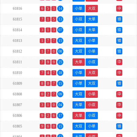
61816
6
5
3
14
小单
大双
中
61815
7
1
5
13
小双
大单
错
61814
3
1
3
07
小双
大单
错
61813
1
7
7
15
大双
小单
错
61812
1
7
0
08
大双
小单
错
61811
7
9
9
25
大单
小双
中
61810
7
4
7
18
小单
大双
中
61809
8
0
7
15
小单
大双
错
61808
0
2
7
09
大双
小单
中
61807
3
1
0
04
大单
小双
中
61806
9
2
6
17
大单
小双
中
61805
9
6
0
15
大双
小单
错