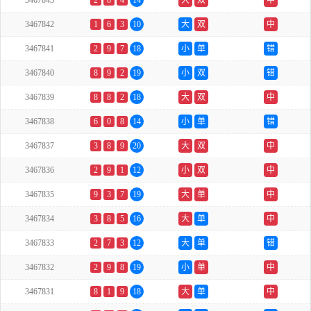
3467843
2
8
4
14
大
双
中
3467842
1
6
3
10
大
双
中
3467841
2
9
7
18
小
单
错
3467840
8
9
2
19
小
双
错
3467839
8
8
2
18
大
双
中
3467838
6
0
8
14
小
单
错
3467837
3
8
9
20
大
双
中
3467836
2
9
1
12
小
双
中
3467835
9
3
7
19
大
单
中
3467834
3
8
5
16
大
单
中
3467833
2
7
3
12
大
单
错
3467832
2
9
8
19
小
单
中
3467831
8
1
9
18
大
单
中