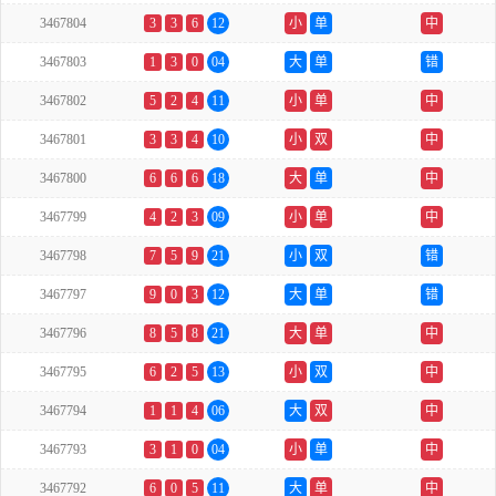
3467804
3
3
6
12
小
单
中
3467803
1
3
0
04
大
单
错
3467802
5
2
4
11
小
单
中
3467801
3
3
4
10
小
双
中
3467800
6
6
6
18
大
单
中
3467799
4
2
3
09
小
单
中
3467798
7
5
9
21
小
双
错
3467797
9
0
3
12
大
单
错
3467796
8
5
8
21
大
单
中
3467795
6
2
5
13
小
双
中
3467794
1
1
4
06
大
双
中
3467793
3
1
0
04
小
单
中
3467792
6
0
5
11
大
单
中