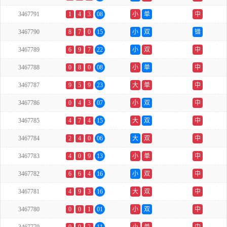
3467791
1
4
3
08
小
单
中
3467790
8
7
0
15
小
双
错
3467789
6
9
7
22
小
双
中
3467788
0
8
0
08
小
单
中
3467787
9
5
9
23
大
单
中
3467786
0
4
3
07
小
双
中
3467785
4
7
4
15
大
双
中
3467784
2
4
0
06
大
双
中
3467783
4
0
9
13
小
单
中
3467782
6
6
4
16
小
双
中
3467781
4
9
3
16
大
双
中
3467780
0
0
1
01
小
双
中