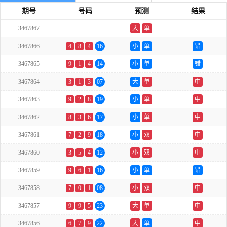
期号
号码
预测
结果
3467867
---
大
单
---
3467866
4
8
4
16
小
单
错
3467865
9
1
4
14
小
单
错
3467864
3
1
3
07
大
单
中
3467863
9
2
8
19
小
单
中
3467862
8
3
6
17
小
单
中
3467861
7
2
9
18
小
双
中
3467860
3
5
4
12
小
双
中
3467859
9
6
1
16
小
单
错
3467858
7
0
1
08
小
双
中
3467857
9
9
5
23
大
单
中
3467856
6
7
9
22
大
单
中