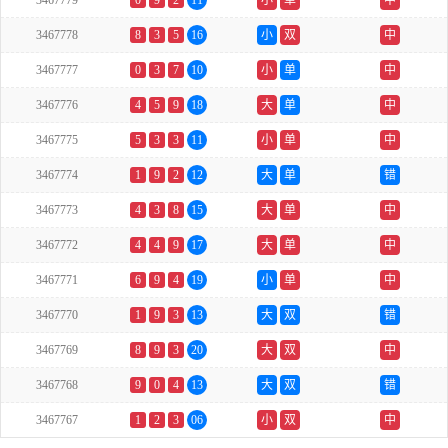
3467779
0
9
2
11
小
单
中
3467778
8
3
5
16
小
双
中
3467777
0
3
7
10
小
单
中
3467776
4
5
9
18
大
单
中
3467775
5
3
3
11
小
单
中
3467774
1
9
2
12
大
单
错
3467773
4
3
8
15
大
单
中
3467772
4
4
9
17
大
单
中
3467771
6
9
4
19
小
单
中
3467770
1
9
3
13
大
双
错
3467769
8
9
3
20
大
双
中
3467768
9
0
4
13
大
双
错
3467767
1
2
3
06
小
双
中