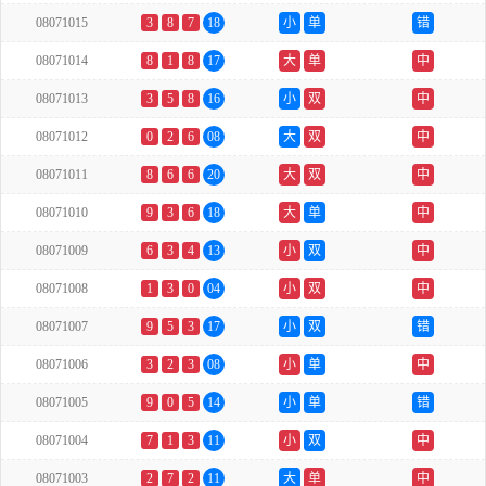
08071015
3
8
7
18
小
单
错
08071014
8
1
8
17
大
单
中
08071013
3
5
8
16
小
双
中
08071012
0
2
6
08
大
双
中
08071011
8
6
6
20
大
双
中
08071010
9
3
6
18
大
单
中
08071009
6
3
4
13
小
双
中
08071008
1
3
0
04
小
双
中
08071007
9
5
3
17
小
双
错
08071006
3
2
3
08
小
单
中
08071005
9
0
5
14
小
单
错
08071004
7
1
3
11
小
双
中
08071003
2
7
2
11
大
单
中