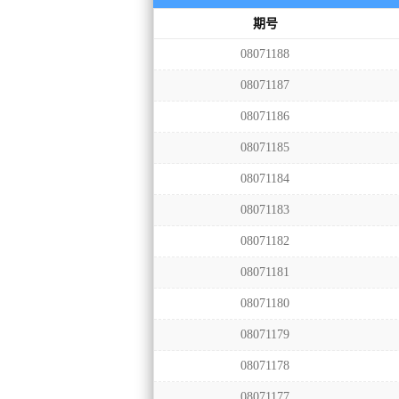
期号
08071188
08071187
08071186
08071185
08071184
08071183
08071182
08071181
08071180
08071179
08071178
08071177