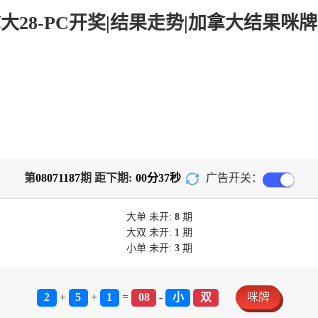
第
08071187
期 距下期:
00
分
37
秒
广告开关：
大单
未开:
8
期
大双
未开:
1
期
小单
未开:
3
期
2
+
5
+
1
=
08
-
小
双
咪牌