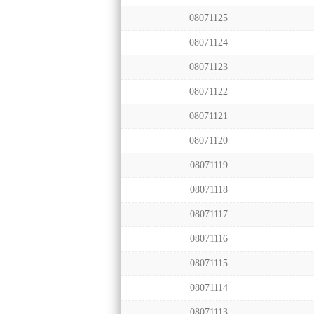
08071125
08071124
08071123
08071122
08071121
08071120
08071119
08071118
08071117
08071116
08071115
08071114
08071113