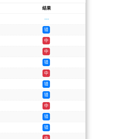
结果
---
错
中
中
错
中
错
错
中
错
错
中