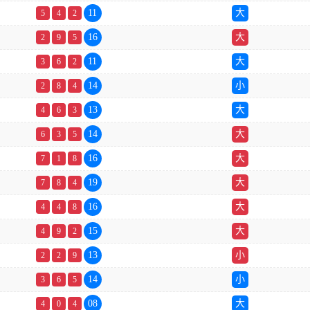
11
大
5
4
2
16
大
2
9
5
11
大
3
6
2
14
小
2
8
4
13
大
4
6
3
14
大
6
3
5
16
大
7
1
8
19
大
7
8
4
16
大
4
4
8
15
大
4
9
2
13
小
2
2
9
14
小
3
6
5
08
大
4
0
4