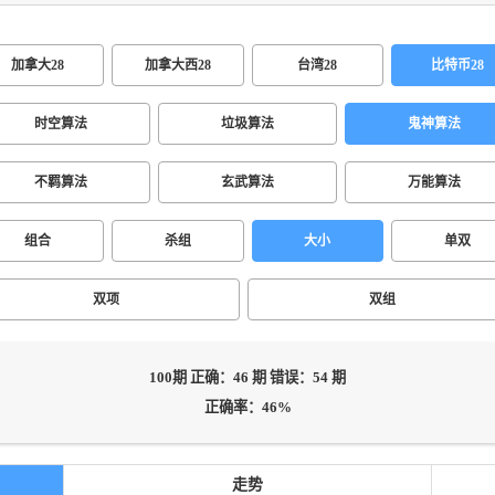
加拿大28
加拿大西28
台湾28
比特币28
时空算法
垃圾算法
鬼神算法
不羁算法
玄武算法
万能算法
组合
杀组
大小
单双
双项
双组
100期 正确：46 期 错误：54 期
正确率：46%
走势