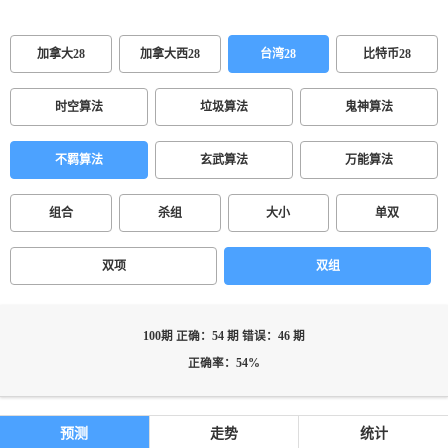
加拿大28
加拿大西28
台湾28
比特币28
时空算法
垃圾算法
鬼神算法
不羁算法
玄武算法
万能算法
组合
杀组
大小
单双
双项
双组
100期 正确：54 期 错误：46 期
正确率：54%
预测
走势
统计