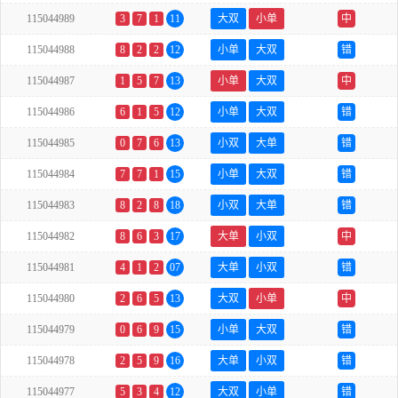
115044989
3
7
1
11
大双
小单
中
115044988
8
2
2
12
小单
大双
错
115044987
1
5
7
13
小单
大双
中
115044986
6
1
5
12
小单
大双
错
115044985
0
7
6
13
小双
大单
错
115044984
7
7
1
15
小单
大双
错
115044983
8
2
8
18
小双
大单
错
115044982
8
6
3
17
大单
小双
中
115044981
4
1
2
07
大单
小双
错
115044980
2
6
5
13
大双
小单
中
115044979
0
6
9
15
小单
大双
错
115044978
2
5
9
16
大单
小双
错
115044977
5
3
4
12
大双
小单
错