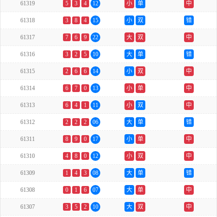
61319
5
3
4
12
小
单
中
61318
3
8
4
15
小
双
错
61317
7
6
9
22
大
双
中
61316
3
2
5
10
大
单
错
61315
2
6
6
14
小
双
中
61314
6
7
0
13
小
单
中
61313
6
4
1
11
小
双
中
61312
2
2
2
06
大
单
错
61311
8
9
0
17
小
单
中
61310
4
8
0
12
小
双
中
61309
1
4
3
08
大
单
错
61308
0
1
6
07
大
单
中
61307
3
5
2
10
大
双
中