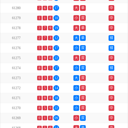
61280
2
6
9
17
大
单
中
61279
1
1
8
10
小
双
中
61278
3
7
9
19
大
单
中
61277
2
7
3
12
大
单
错
61276
5
3
9
17
小
双
错
61275
5
9
8
22
大
双
中
61274
8
4
5
17
小
双
错
61273
6
3
3
12
大
双
中
61272
6
5
3
14
小
双
中
61271
1
9
8
18
小
双
中
61270
8
5
9
22
小
双
中
61269
0
1
8
09
小
双
中