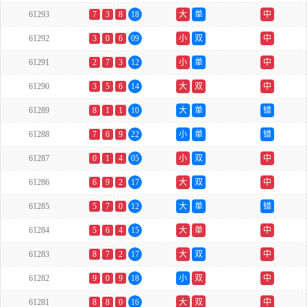
61293
7
3
8
18
大
单
中
61292
3
0
6
09
小
双
中
61291
2
7
3
12
小
单
中
61290
3
5
6
14
大
双
中
61289
8
1
1
10
大
单
错
61288
7
6
9
22
小
单
错
61287
0
1
4
05
小
双
中
61286
6
9
2
17
大
双
中
61285
5
7
0
12
大
单
错
61284
5
6
4
15
大
单
中
61283
8
7
2
17
大
双
中
61282
9
0
9
18
小
双
中
61281
8
8
0
16
大
双
中