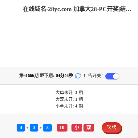
在线域名-28yc.com 加拿大28-PC开奖|结果走势|加拿大结果咪牌查询|加拿大28刮奖预测|加拿大PC历史走势|加拿大PC28大神预测
第
61666
期 距下期:
04
分
45
秒
广告开关：
大单
未开:
3
期
大双
未开:
1
期
小单
未开:
4
期
4
3
3
10
小
双
咪牌
+
+
=
-