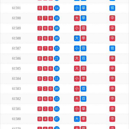
61591
8
2
4
14
小
单
错
61590
5
7
4
16
大
单
中
61589
2
0
6
08
小
双
中
61588
2
6
1
09
大
单
中
61587
4
7
4
15
小
双
错
61586
8
4
9
21
大
双
中
61585
3
9
6
18
大
双
中
61584
9
2
0
11
小
单
中
61583
7
2
0
09
小
双
中
61582
0
6
9
15
大
双
中
61581
0
2
3
05
小
单
中
61580
0
4
3
07
大
单
中